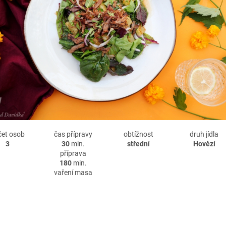
čet osob
čas přípravy
obtížnost
druh jídla
3
30
min.
střední
Hovězí
příprava
180
min.
vaření masa