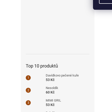
Na t
přeli
Top 10 produktů
Davídkovo pečené kuře
53 Kč
Nesoldík
60 Kč
MIMI GRIL
53 Kč