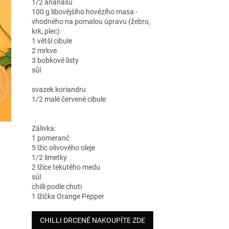
1/2 ananasu
100 g libovějšího hovězího masa -
vhodného na pomalou úpravu (žebro,
krk, plec)
1 větší cibule
2 mrkve
3 bobkové listy
sůl
svazek koriandru
1/2 malé červené cibule
Zálivka:
1 pomeranč
5 lžic olivového oleje
1/2 limetky
2 lžíce tekutého medu
sůl
chilli podle chuti
1 lžička Orange Pepper
CHILLI DRCENÉ NAKOUPÍTE ZDE