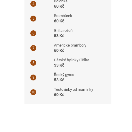
Boloňka
60 Kč
Brambůrek
60 Kč
Gril a rožeň
53 Kč
Americké brambory
60 Kč
Dětské bylinky Eliška
53 Kč
Řecký gyros
53 Kč
Těstovinky od maminky
60 Kč
Z
á
p
a