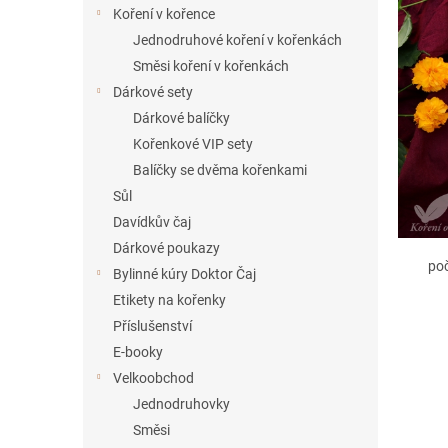
í
Koření v kořence
p
Jednodruhové koření v kořenkách
a
Směsi koření v kořenkách
n
Dárkové sety
e
Dárkové balíčky
l
Kořenkové VIP sety
Balíčky se dvěma kořenkami
Sůl
Davídkův čaj
Dárkové poukazy
po
Bylinné kúry Doktor Čaj
Etikety na kořenky
Příslušenství
E-booky
Velkoobchod
Jednodruhovky
Směsi