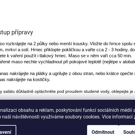
tup přípravy
o rozkrájejte na 2 půlky nebo menší kousky. Vložte do hrnce spolu s
em, mrkví a solí. Hrnec přiklopte pokličkou a vařte cca 2 - 3 hodiny,
te k vaření použít i tlakový hrnec. Maso se v něm vaří cca 50 min. 
řené maso nechte vychladnout při pokojové teplotě (nejlépe v alobalu)
nas nakrájejte na plátky a ugrilujte z obou stran, nebo krátce opečte 
as nakrájejte na kostičky.
ty salátu důkladně opláchněte pod proudem studené vody, oklepejte je
venou cibuli nakrájejte na tenké proužky. 
nalizaci obsahu a reklam, poskytování funkcí sociálních médií 
zálivku vymačkejte šťávu z pomeranče a limetky. Přidejte zbytek sur
 naší návštěvnosti využíváme soubory cookies. Více informací
írování:
avení
Odmítnout
Souh