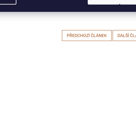
alíře si připravte směs salátu, kousky ananasu, trhané maso a posyp
jte zálivkou.
PŘEDCHOZÍ ČLÁNEK
DALŠÍ Č