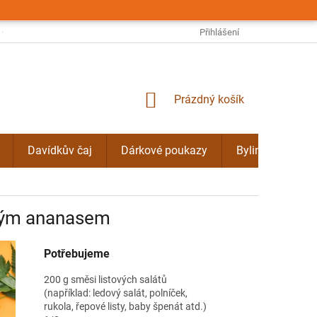
OBCHODNÍ PODMÍNKY
PODMÍNKY OCHRANY OSOBNÍCH ÚDAJŮ
Přihlášení
NÁKUPNÍ
Prázdný košík
KOŠÍK
Davídkův čaj
Dárkové poukazy
Bylinné kúry Do
aným ananasem
Potřebujeme
200 g směsi listových salátů
(například: ledový salát, polníček,
rukola, řepové listy, baby špenát atd.)