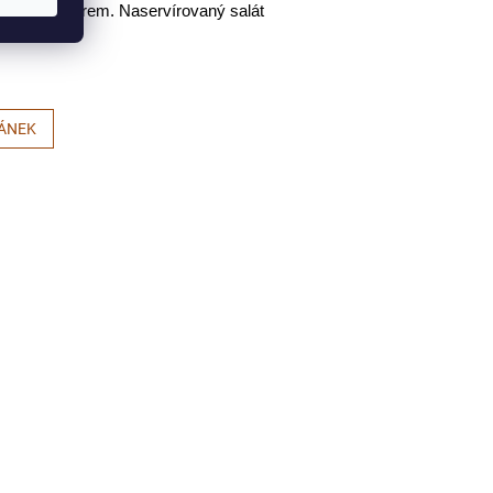
ejte koriandrem. Naservírovaný salát 
LÁNEK