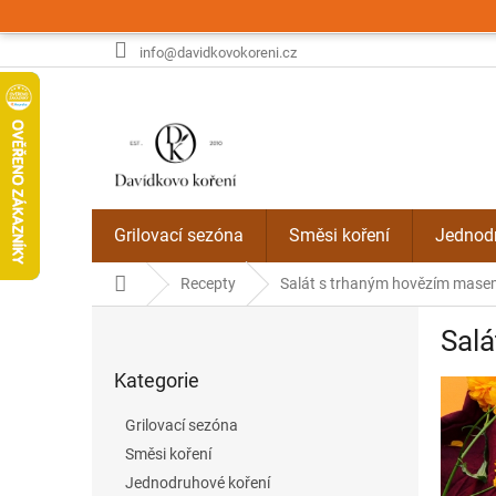
Přejít
na
obsah
info@davidkovokoreni.cz
Grilovací sezóna
Směsi koření
Jednodr
Domů
Recepty
Salát s trhaným hovězím mase
P
Sal
o
Přeskočit
s
Kategorie
kategorie
t
r
Grilovací sezóna
a
Směsi koření
n
Jednodruhové koření
n