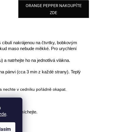
ORANGE PEPPER NAKOUPÍTE
ZDE
 cibulí nakrájenou na čtvrtky, bobkovým 
 dokud maso nebude měkké. Pro urychlení 
 a natrhejte ho na jednotlivá vlákna. 
na pánvi (cca 3 min z každé strany). Teplý 
 a nechte v cedníku pořádně okapat. 
a
ovin a promíchejte. 
zde
.
lasím