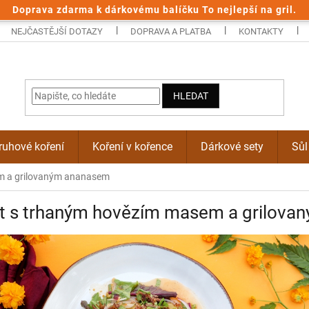
Doprava zdarma k dárkovému balíčku To nejlepší na gril.
NEJČASTĚJŠÍ DOTAZY
DOPRAVA A PLATBA
KONTAKTY
HLEDAT
uhové koření
Koření v kořence
Dárkové sety
Sůl
m a grilovaným ananasem
át s trhaným hovězím masem a grilov