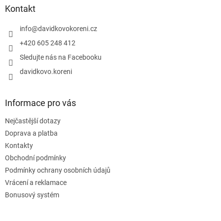
a
Kontakt
t
í
info
@
davidkovokoreni.cz
+420 605 248 412
Sledujte nás na Facebooku
davidkovo.koreni
Informace pro vás
Nejčastější dotazy
Doprava a platba
Kontakty
Obchodní podmínky
Podmínky ochrany osobních údajů
Vrácení a reklamace
Bonusový systém