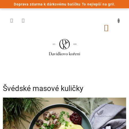
Přejít
Doprava zdarma k dárkovému balíčku To nejlepší na gril.
na
obsah
NÁKUP
KOŠÍK
Švédské masové kuličky