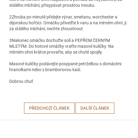
stálého míchání, přisypávat prosátou mouku.
2
Zhruba po minutě přidejte vývar, smetanu, worchester a
dijonskou hořčici. Omáčku přiveďte k varu a na mírném ohni, ji
za stálého míchání, nechte zhoustnout.
3
Nakonec omáčku dochuťte solí a PEPŘEM ČERNÝM
MLETÝM. Do hotové omáčky vraťte masové kuličky. Na
mírném ohni krátce provařte, aby se chutě spojily.
Masové kuličky podávejte posypané petrželkou s domácími
hranolkami nebo s bramborovou kaší.
Dobrou chuť.
PŘEDCHOZÍ ČLÁNEK
DALŠÍ ČLÁNEK
Z
á
p