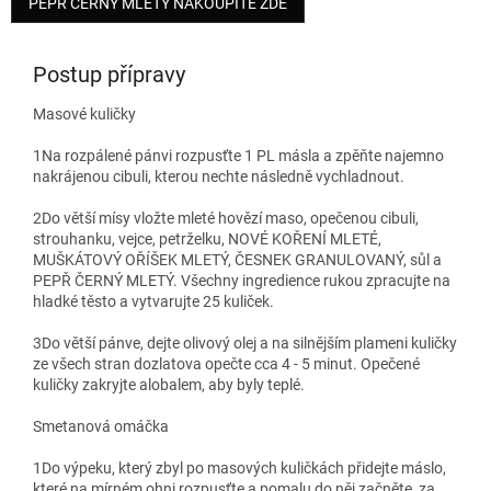
PEPŘ ČERNÝ MLETÝ NAKOUPÍTE ZDE
Postup přípravy
Masové kuličky
1
Na rozpálené pánvi rozpusťte 1 PL másla a zpěňte najemno
nakrájenou cibuli, kterou nechte následně vychladnout.
2
Do větší mísy vložte mleté hovězí maso, opečenou cibuli,
strouhanku, vejce, petrželku, NOVÉ KOŘENÍ MLETÉ,
MUŠKÁTOVÝ OŘÍŠEK MLETÝ, ČESNEK GRANULOVANÝ, sůl a
PEPŘ ČERNÝ MLETÝ. Všechny ingredience rukou zpracujte na
hladké těsto a vytvarujte 25 kuliček.
3
Do větší pánve, dejte olivový olej a na silnějším plameni kuličky
ze všech stran dozlatova opečte cca 4 - 5 minut. Opečené
kuličky zakryjte alobalem, aby byly teplé.
Smetanová omáčka
1
Do výpeku, který zbyl po masových kuličkách přidejte máslo,
které na mírném ohni rozpusťte a pomalu do něj začněte, za