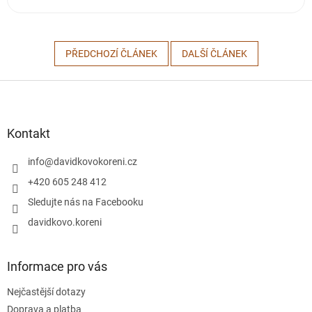
PŘEDCHOZÍ ČLÁNEK
DALŠÍ ČLÁNEK
Z
á
p
a
Kontakt
t
í
info
@
davidkovokoreni.cz
+420 605 248 412
Sledujte nás na Facebooku
davidkovo.koreni
Informace pro vás
Nejčastější dotazy
Doprava a platba