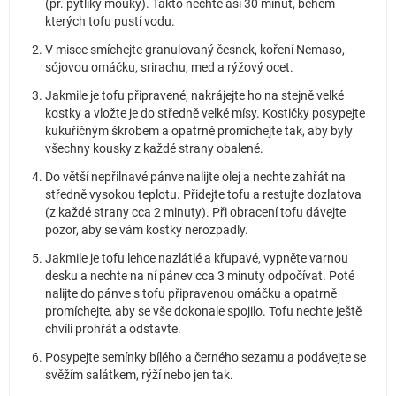
(př. pytlíky mouky). Takto nechte asi 30 minut, během
kterých tofu pustí vodu.
V misce smíchejte granulovaný česnek, koření Nemaso,
sójovou omáčku, srirachu, med a rýžový ocet.
Jakmile je tofu připravené, nakrájejte ho na stejně velké
kostky a vložte je do středně velké mísy. Kostičky posypejte
kukuřičným škrobem a opatrně promíchejte tak, aby byly
všechny kousky z každé strany obalené.
Do větší nepřilnavé pánve nalijte olej a nechte zahřát na
středně vysokou teplotu. Přidejte tofu a restujte dozlatova
(z každé strany cca 2 minuty). Při obracení tofu dávejte
pozor, aby se vám kostky nerozpadly.
Jakmile je tofu lehce nazlátlé a křupavé, vypněte varnou
desku a nechte na ní pánev cca 3 minuty odpočívat. Poté
nalijte do pánve s tofu připravenou omáčku a opatrně
promíchejte, aby se vše dokonale spojilo. Tofu nechte ještě
chvíli prohřát a odstavte.
Posypejte semínky bílého a černého sezamu a podávejte se
svěžím salátkem, rýží nebo jen tak.