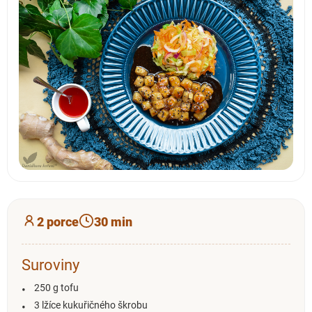
2 porce
30 min
Suroviny
250 g tofu
3 lžíce kukuřičného škrobu