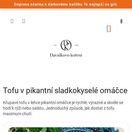
Přejít
Doprava zdarma k dárkovému balíčku To nejlepší na gril.
na
obsah
NÁKUP
KOŠÍK
Tofu v pikantní sladkokyselé omáčce
Křupavé tofu v lehce pikantní omáčce je rychlé, výrazné a skvěle se
hodí k rýži nebo salátu. Jednoduchý způsob, jak dostat z tofu
maximum chuti.