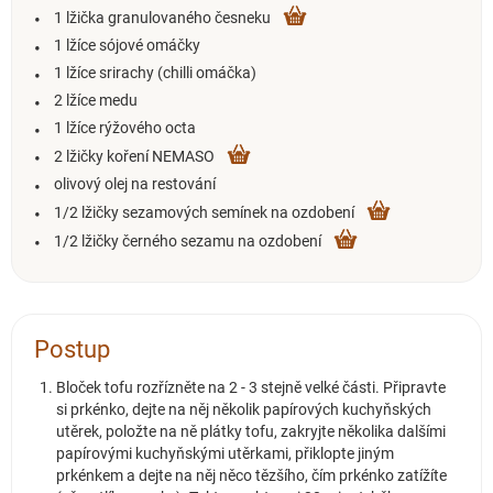
1 lžička granulovaného česneku
1 lžíce sójové omáčky
1 lžíce srirachy (chilli omáčka)
2 lžíce medu
1 lžíce rýžového octa
2 lžičky koření NEMASO
olivový olej na restování
1/2 lžičky sezamových semínek na ozdobení
1/2 lžičky černého sezamu na ozdobení
Postup
Bloček tofu rozřízněte na 2 - 3 stejně velké části. Připravte
si prkénko, dejte na něj několik papírových kuchyňských
utěrek, položte na ně plátky tofu, zakryjte několika dalšími
papírovými kuchyňskými utěrkami, přiklopte jiným
prkénkem a dejte na něj něco tězšího, čím prkénko zatížíte