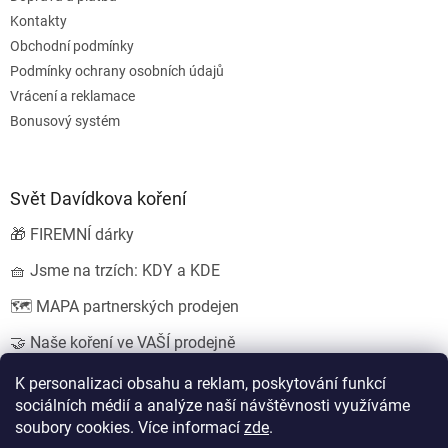
Kontakty
Obchodní podmínky
Podmínky ochrany osobních údajů
Vrácení a reklamace
Bonusový systém
Svět Davídkova koření
🎁 FIREMNÍ dárky
🧺 Jsme na trzích: KDY a KDE
🗺️ MAPA partnerských prodejen
🤝 Naše koření ve VAŠÍ prodejně
💍 SVATEBNÍ dárky
K personalizaci obsahu a reklam, poskytování funkcí
sociálních médií a analýze naší návštěvnosti využíváme
soubory cookies. Více informací
zde
.