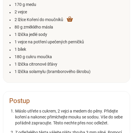
170 g medu
2 vejce
2 lžíce Koření do moučníků
80 g změklého másla
1 lžička jedlé sody
1 vejce na potření upečených perníčků
1 bílek
180 g cukru moučka
1 lžička citronové šťávy
1 lžička solamylu (bramborového škrobu)
Postup
Máslo utřete s cukrem, 2 vejci a medem do pěny. Přidejte
koření a nakonec přimíchejte mouku se sodou. Vše do sebe
pořádně zapracujte. Těsto nechte přes noc odležet.
Z odleželého těsta válejte pláty zhruba 3 mm silné. Pomocí