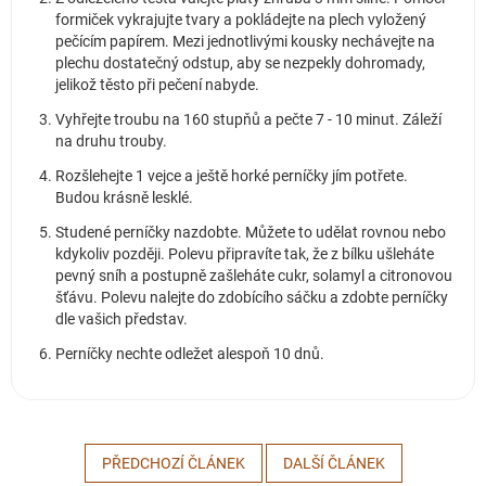
formiček vykrajujte tvary a pokládejte na plech vyložený
pečícím papírem. Mezi jednotlivými kousky nechávejte na
plechu dostatečný odstup, aby se nezpekly dohromady,
jelikož těsto při pečení nabyde.
Vyhřejte troubu na 160 stupňů a pečte 7 - 10 minut. Záleží
na druhu trouby.
Rozšlehejte 1 vejce a ještě horké perníčky jím potřete.
Budou krásně lesklé.
Studené perníčky nazdobte. Můžete to udělat rovnou nebo
kdykoliv později. Polevu připravíte tak, že z bílku ušleháte
pevný sníh a postupně zašleháte cukr, solamyl a citronovou
šťávu. Polevu nalejte do zdobícího sáčku a zdobte perníčky
dle vašich představ.
Perníčky nechte odležet alespoň 10 dnů.
PŘEDCHOZÍ ČLÁNEK
DALŠÍ ČLÁNEK