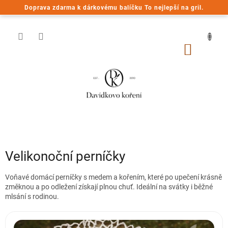
Přejít
Doprava zdarma k dárkovému balíčku To nejlepší na gril.
na
obsah
NÁKUP
KOŠÍK
Velikonoční perníčky
Voňavé domácí perníčky s medem a kořením, které po upečení krásně
změknou a po odležení získají plnou chuť. Ideální na svátky i běžné
mlsání s rodinou.