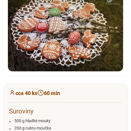
cca 40 ks
60 min
Suroviny
500 g hladké mouky
200 g cukru moučka