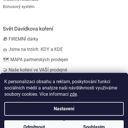
Bonusový systém
Svět Davídkova koření
🎁 FIREMNÍ dárky
🧺 Jsme na trzích: KDY a KDE
🗺️ MAPA partnerských prodejen
🤝 Naše koření ve VAŠÍ prodejně
💍 SVATEBNÍ dárky
K personalizaci obsahu a reklam, poskytování funkcí
sociálních médií a analýze naší návštěvnosti využíváme
soubory cookies. Více informací
zde
.
Vytvořil Shoptet
Nastavení
Copyright 2026
Koření od Davídka s.r.o.
. Všechna práva
Odmítnout
Souhlasím
vyhrazena.
Upravit nastavení cookies