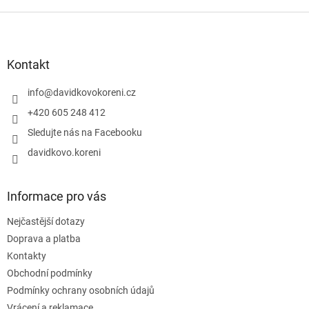
Z
á
p
a
Kontakt
t
í
info
@
davidkovokoreni.cz
+420 605 248 412
Sledujte nás na Facebooku
davidkovo.koreni
Informace pro vás
Nejčastější dotazy
Doprava a platba
Kontakty
Obchodní podmínky
Podmínky ochrany osobních údajů
Vrácení a reklamace