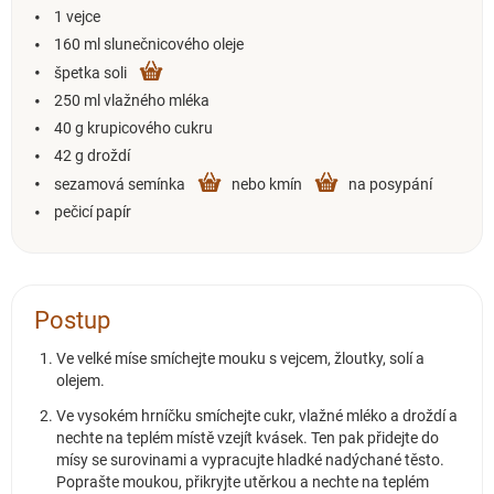
1 vejce
160 ml slunečnicového oleje
špetka soli
250 ml vlažného mléka
40 g krupicového cukru
42 g droždí
sezamová semínka
nebo kmín
na posypání
pečicí papír
Postup
Ve velké míse smíchejte mouku s vejcem, žloutky, solí a
olejem.
Ve vysokém hrníčku smíchejte cukr, vlažné mléko a droždí a
nechte na teplém místě vzejít kvásek. Ten pak přidejte do
mísy se surovinami a vypracujte hladké nadýchané těsto.
Poprašte moukou, přikryjte utěrkou a nechte na teplém