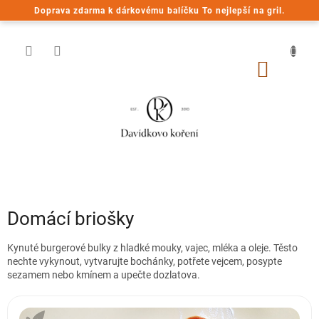
Přejít
Doprava zdarma k dárkovému balíčku To nejlepší na gril.
na
obsah
NÁKUP
KOŠÍK
Domácí briošky
Kynuté burgerové bulky z hladké mouky, vajec, mléka a oleje. Těsto
nechte vykynout, vytvarujte bochánky, potřete vejcem, posypte
sezamem nebo kmínem a upečte dozlatova.