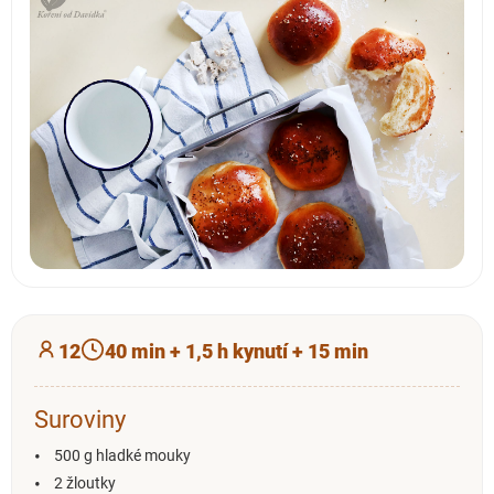
12
40 min + 1,5 h kynutí + 15 min
Suroviny
500 g hladké mouky
2 žloutky