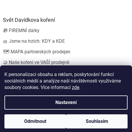
Svět Davídkova koření
🎁 FIREMNÍ dárky
🧺 Jsme na trzích: KDY a KDE
🗺️ MAPA partnerských prodejen
🤝 Naše koření ve VAŠÍ prodejně
💍 SVATEBNÍ dárky
K personalizaci obsahu a reklam, poskytování funkcí
sociálních médií a analýze naší návštěvnosti využíváme
soubory cookies. Více informací
zde
.
Vytvořil Shoptet
Nastavení
Copyright 2026
Koření od Davídka s.r.o.
. Všechna práva
Odmítnout
Souhlasím
vyhrazena.
Upravit nastavení cookies