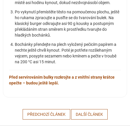
místě asi hodinu kynout, dokud nezdvojnásobí objem.
Po vykynutí přemístěte těsto na pomoučenou plochu, ještě
ho rukama zpracujte a pusťte se do tvarování bulek. Na
klasický burger odkrajujte asi 90 g kousky a postupným
překládáním stran směrem k prostředku tvarujte do
hladkých bochánků.
Bochánky přendejte na plech vyložený pečicím papírem a
nechte ještě chvíli kynout. Poté je potřete rozšlehaným
vejcem, posypte sezamem nebo kmínem a pečte v troubě
na 200 °C asi 15 minut.
Před servírováním bulky rozkrojte a z vnitřní strany krátce
opečte – budou ještě lepší.
PŘEDCHOZÍ ČLÁNEK
DALŠÍ ČLÁNEK
Z