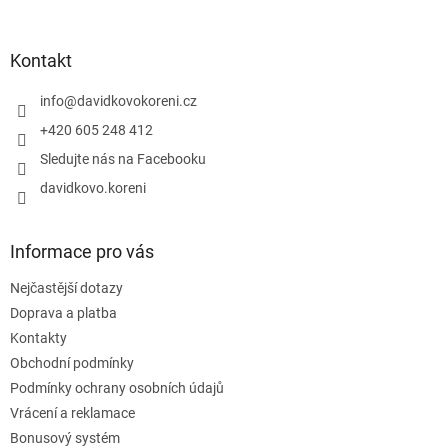
á
p
a
Kontakt
t
í
info
@
davidkovokoreni.cz
+420 605 248 412
Sledujte nás na Facebooku
davidkovo.koreni
Informace pro vás
Nejčastější dotazy
Doprava a platba
Kontakty
Obchodní podmínky
Podmínky ochrany osobních údajů
Vrácení a reklamace
Bonusový systém