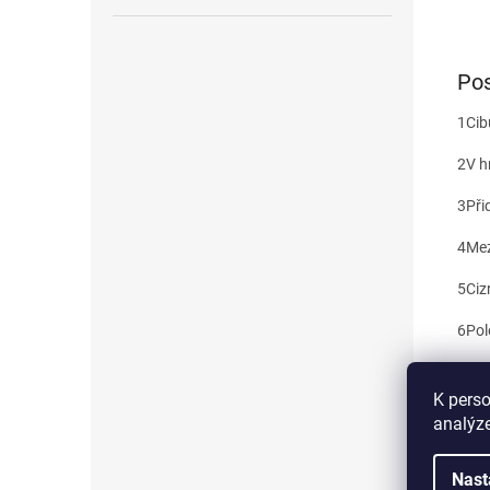
Pos
1
Cib
2
V h
3
Při
4
Mez
5
Ciz
6
Pol
7
Hrn
K perso
8
Nak
analýze
Polé
Nast