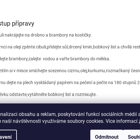
tup přípravy
uli nakrájejte na drobno a brambory na kostičky.
rnci na oleji zpěnte cibuli,přidejte sůl,drcený kmín,bobkový list a chvílá rest
dejte brambory,zalejte vodou a vařte brambory do měkka.
itím si v misce smíchejte scezenou cizrnu,olej,kurkumu,rozmačkaný česne
rnu dejte na plech vyskládaný papírem na pečení a pečte na 180 stupnů 2
évku odstavte,vytáhněte bobkový list a rozmixujte.
ec vratte na mírný plamen,přilejte smetanu a ještě chvíli povařte.
nalizaci obsahu a reklam, poskytování funkcí sociálních médií 
onec dochutte octem a cukrem,případně osolte.
 naší návštěvnosti využíváme soubory cookies. Více informací
vku podávejte s opečenou cizrnou. Dobrou chut.
avení
Odmítnout
Souh