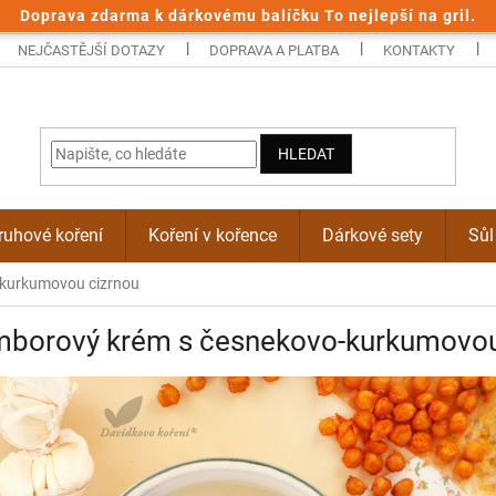
Doprava zdarma k dárkovému balíčku To nejlepší na gril.
NEJČASTĚJŠÍ DOTAZY
DOPRAVA A PLATBA
KONTAKTY
HLEDAT
uhové koření
Koření v kořence
Dárkové sety
Sůl
-kurkumovou cizrnou
mborový krém s česnekovo-kurkumovou