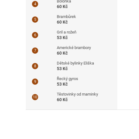
Boloňka
60 Kč
Brambůrek
60 Kč
Gril a rožeň
53 Kč
Americké brambory
60 Kč
Dětské bylinky Eliška
53 Kč
Řecký gyros
53 Kč
Těstovinky od maminky
60 Kč
Z
á
p
a