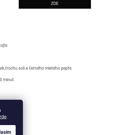
ZDE
ujte.
k,trochu soli a černého mletého pepře.
0 minut.
a
zde
.
lasím