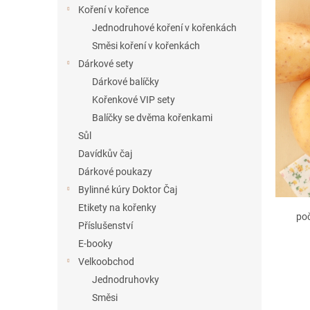
í
Koření v kořence
p
Jednodruhové koření v kořenkách
a
Směsi koření v kořenkách
n
Dárkové sety
e
Dárkové balíčky
l
Kořenkové VIP sety
Balíčky se dvěma kořenkami
Sůl
Davídkův čaj
Dárkové poukazy
Bylinné kúry Doktor Čaj
Etikety na kořenky
po
Příslušenství
E-booky
Velkoobchod
Jednodruhovky
Směsi