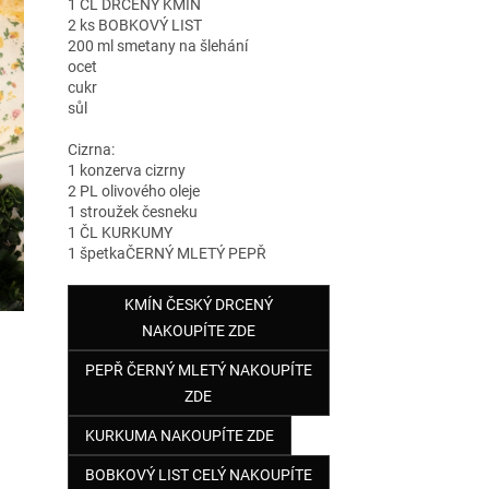
1 ČL DRCENY KMIN
2 ks BOBKOVÝ LIST
200 ml smetany na šlehání
ocet
cukr
sůl
Cizrna:
1 konzerva cizrny
2 PL olivového oleje
1 stroužek česneku
1 ČL KURKUMY
1 špetkaČERNÝ MLETÝ PEPŘ
KMÍN ČESKÝ DRCENÝ
NAKOUPÍTE ZDE
PEPŘ ČERNÝ MLETÝ NAKOUPÍTE
ZDE
KURKUMA NAKOUPÍTE ZDE
BOBKOVÝ LIST CELÝ NAKOUPÍTE