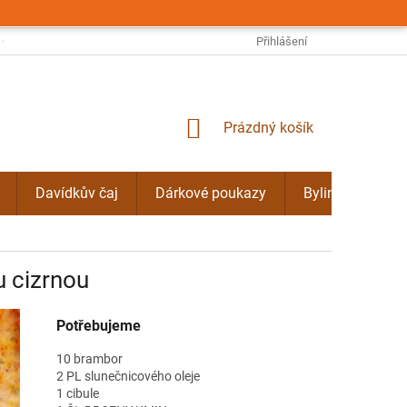
OBCHODNÍ PODMÍNKY
PODMÍNKY OCHRANY OSOBNÍCH ÚDAJŮ
Přihlášení
NÁKUPNÍ
Prázdný košík
KOŠÍK
Davídkův čaj
Dárkové poukazy
Bylinné kúry Do
 cizrnou
Potřebujeme
10 brambor
2 PL slunečnicového oleje
1 cibule