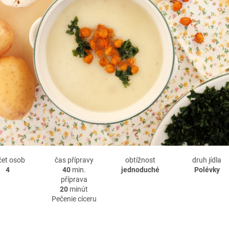
čet osob
čas přípravy
obtížnost
druh jídla
4
40
min.
jednoduché
Polévky
příprava
20
minút
Pečenie cíceru