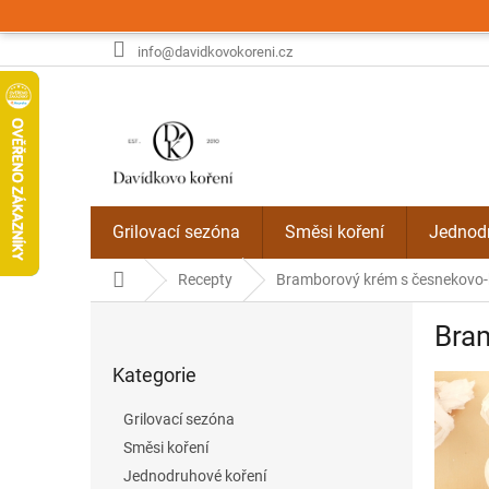
Přejít
na
obsah
info@davidkovokoreni.cz
Grilovací sezóna
Směsi koření
Jednodr
Domů
Recepty
Bramborový krém s česnekovo
P
Bra
o
Přeskočit
s
Kategorie
kategorie
t
r
Grilovací sezóna
a
Směsi koření
n
Jednodruhové koření
n