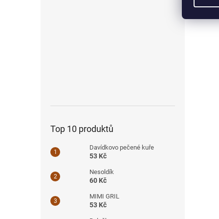
Top 10 produktů
Davídkovo pečené kuře
53 Kč
Nesoldík
60 Kč
MIMI GRIL
53 Kč