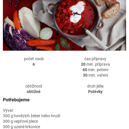
počet osob
čas přípravy
6
20
min. příprava
60
min. pečení
30
min. vaření
obtížnost
druh jídla
obtížné
Polévky
Potřebujeme
Vývar:
300 g hovězích žeber nebo hrudí
300 g vepřové plece
300 g uzené krkovice