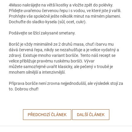
4
Maso nakrájejte na větší kostky a vložte zpět do polévky.
Přidejte uvařenou červenou řepu i s vodou, ve které jste ji vařili.
Prohřejte vše společně ješte několik minut na mírném plameni.
Dochuťte do sladko-kysela (sůl, ocet, cukr).
Podávejte se lžící zakysané smetany.
Boršč je vždy minimálně ze 2 druhů masa, chuť i barvu mu
dává červená řepa, nikdy se nezahušťuje a je velice vydatný a
zdravý. Existuje mnoho variant boršče. Tento náš recept se
velice přibližuje pravému ruskému boršči. Vývar
můžete samozřejmě uvařit klasicky, ale pečený v troubě je
mnohem silnější a intenzivnější.
Příprava boršče není zrovna nejjednodušší, ale výsledek stojí za
to. Dobrou chuť!
PŘEDCHOZÍ ČLÁNEK
DALŠÍ ČLÁNEK
Z