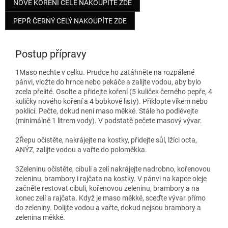
NOVÉ KOŘENÍ CELÉ NAKOUPÍTE ZDE
PEPŘ ČERNÝ CELÝ NAKOUPÍTE ZDE
Postup přípravy
1
Maso nechte v celku. Prudce ho zatáhněte na rozpálené
pánvi, vložte do hrnce nebo pekáče a zalijte vodou, aby bylo
zcela přelité. Osolte a přidejte koření (5 kuliček černého pepře, 4
kuličky nového koření a 4 bobkové listy). Přiklopte víkem nebo
poklicí. Pečte, dokud není maso měkké. Stále ho podlévejte
(minimálně 1 litrem vody). V podstatě pečete masový vývar.
2
Řepu očistěte, nakrájejte na kostky, přidejte sůl, lžíci octa,
ANÝZ, zalijte vodou a vařte do poloměkka.
3
Zeleninu očistěte, cibuli a zelí nakrájejte nadrobno, kořenovou
zeleninu, brambory i rajčata na kostky. V pánvi na kapce oleje
začněte restovat cibuli, kořenovou zeleninu, brambory a na
konec zelí a rajčata. Když je maso měkké, sceďte vývar přímo
do zeleniny. Dolijte vodou a vařte, dokud nejsou brambory a
zelenina měkké.