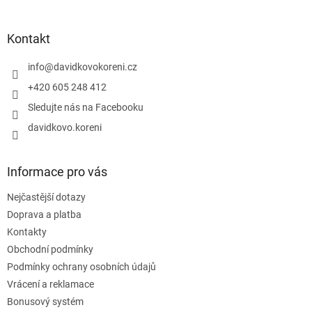
á
p
a
Kontakt
t
í
info
@
davidkovokoreni.cz
+420 605 248 412
Sledujte nás na Facebooku
davidkovo.koreni
Informace pro vás
Nejčastější dotazy
Doprava a platba
Kontakty
Obchodní podmínky
Podmínky ochrany osobních údajů
Vrácení a reklamace
Bonusový systém