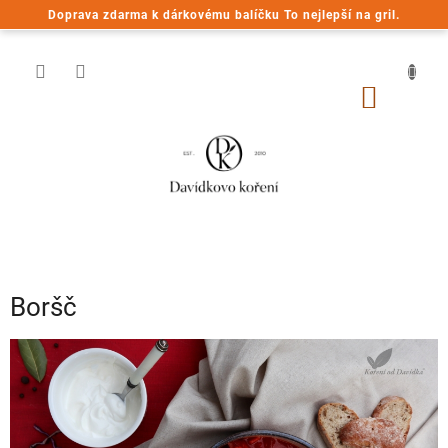
Přejít
Doprava zdarma k dárkovému balíčku To nejlepší na gril.
na
obsah
NÁKUP
KOŠÍK
Boršč