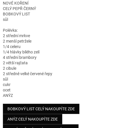
NOVÉ KOŘENÍ
CELÝ PEPŘ ČERNÝ
BOBKOVÝ LIST
sůl
Polévka:
2 střední mrkve
2 menší petržele
1/4 celeru
1/4 hlávky bílého zelí
4 střední brambory
2 větší rajčata
2 cibule
2 středně velké červené řepy
sůl
cukr
ocet
ANÝZ
BOBKOVÝ LIST CELÝ NAKOUPÍTE ZDE
ANÝZ CELÝ NAKOUPÍTE ZDE