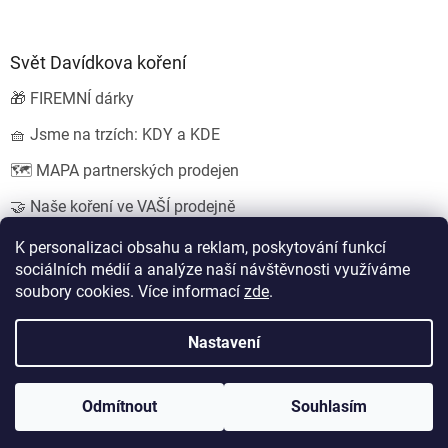
Svět Davídkova koření
🎁 FIREMNÍ dárky
🧺 Jsme na trzích: KDY a KDE
🗺️ MAPA partnerských prodejen
🤝 Naše koření ve VAŠÍ prodejně
💍 SVATEBNÍ dárky
K personalizaci obsahu a reklam, poskytování funkcí
sociálních médií a analýze naší návštěvnosti využíváme
soubory cookies. Více informací
zde
.
Vytvořil Shoptet
Nastavení
Copyright 2026
Koření od Davídka s.r.o.
. Všechna práva
Odmítnout
Souhlasím
vyhrazena.
Upravit nastavení cookies