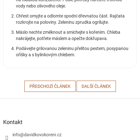
vody nebo olivového oleje.
Chřest omyjte a odlomte spodní dřevnatou část. Rajčata
rozkrojte na poloviny. Zeleninu zprudka ogrilujte.
Máslo nechte změknout a smíchejte s kořením. Chleba
nakrájejte, potřete máslem a opečte dokřupava.
Podávejte grilovanou zeleninu přelitou pestem, posypanou
oříšky a s bylinkovým chlebem.
PŘEDCHOZÍ ČLÁNEK
DALŠÍ ČLÁNEK
Z
á
p
a
Kontakt
t
í
info
@
davidkovokoreni.cz