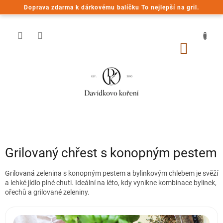
Přejít
Doprava zdarma k dárkovému balíčku To nejlepší na gril.
na
obsah
NÁKUP
KOŠÍK
Grilovaný chřest s konopným pestem
Grilovaná zelenina s konopným pestem a bylinkovým chlebem je svěží
a lehké jídlo plné chuti. Ideální na léto, kdy vynikne kombinace bylinek,
ořechů a grilované zeleniny.