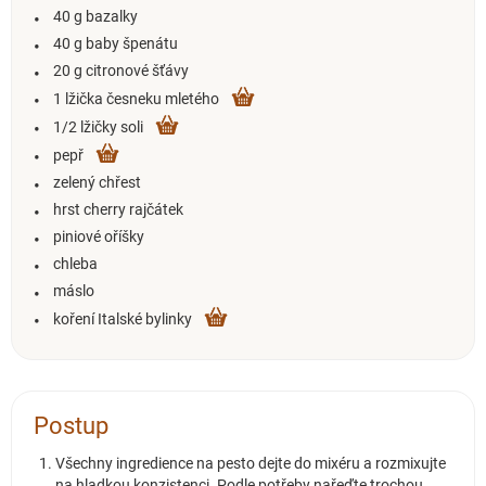
40 g bazalky
40 g baby špenátu
20 g citronové šťávy
1 lžička česneku mletého
1/2 lžičky soli
pepř
zelený chřest
hrst cherry rajčátek
piniové oříšky
chleba
máslo
koření Italské bylinky
Postup
Všechny ingredience na pesto dejte do mixéru a rozmixujte
na hladkou konzistenci. Podle potřeby nařeďte trochou