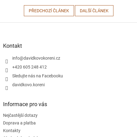
PŘEDCHOZÍ ČLÁNEK
DALŠÍ ČLÁNEK
Z
á
p
a
Kontakt
t
í
info
@
davidkovokoreni.cz
+420 605 248 412
Sledujte nás na Facebooku
davidkovo.koreni
Informace pro vás
Nejčastější dotazy
Doprava a platba
Kontakty