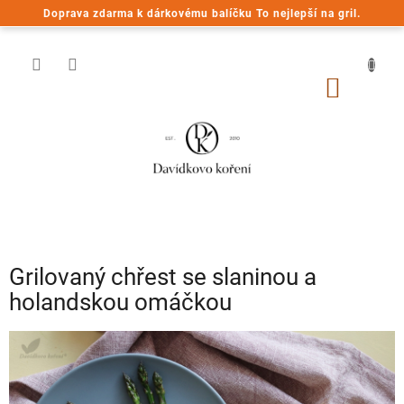
Přejít
Doprava zdarma k dárkovému balíčku To nejlepší na gril.
na
obsah
NÁKUP
KOŠÍK
Grilovaný chřest se slaninou a
holandskou omáčkou