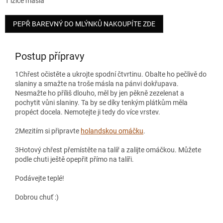
1 lžíce másla
PEPŘ BAREVNÝ DO MLÝNKŮ NAKOUPÍTE ZDE
Postup přípravy
1
Chřest očistěte a ukrojte spodní čtvrtinu. Obalte ho pečlivě do
slaniny a smažte na troše másla na pánvi dokřupava.
Nesmažte ho příliš dlouho, měl by jen pěkně zezelenat a
pochytit vůni slaniny. Ta by se díky tenkým plátkům měla
propéct docela. Nemotejte ji tedy do více vrstev.
2
Mezitím si připravte
holandskou omáčku
.
3
Hotový chřest přemístěte na talíř a zalijte omáčkou. Můžete
podle chuti ještě opepřit přímo na talíři.
Podávejte teplé!
Dobrou chuť :)