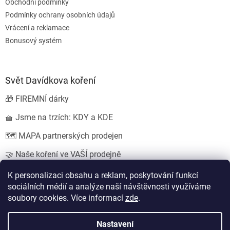
Obchodní podmínky
Podmínky ochrany osobních údajů
Vrácení a reklamace
Bonusový systém
Svět Davídkova koření
🎁 FIREMNÍ dárky
🧺 Jsme na trzích: KDY a KDE
🗺️ MAPA partnerských prodejen
🤝 Naše koření ve VAŠÍ prodejně
💍 SVATEBNÍ dárky
K personalizaci obsahu a reklam, poskytování funkcí
sociálních médií a analýze naší návštěvnosti využíváme
soubory cookies. Více informací
zde
.
Vytvořil Shoptet
Nastavení