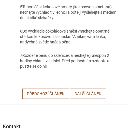
5
Tuhou část kokosové hmoty (kokosovou smetanu)
nechejte vychladit v lednici a poté ji vyšlehejte s medem
do hladké šlehačky.
6
Do vychladlé čokoládové směsi vmíchejte opatrně
stěrkou kokosovou šlehačku. Vznikne vám lehká,
nadýchná světle hnědá pěna.
7
Rozdělte pěnu do skleniček a nechejte ji alespoň 2
hodiny chladit v lednici. Před podáváním ozdobte a
pusťte se do ní!
PŘEDCHOZÍ ČLÁNEK
DALŠÍ ČLÁNEK
Z
á
p
a
Kontakt