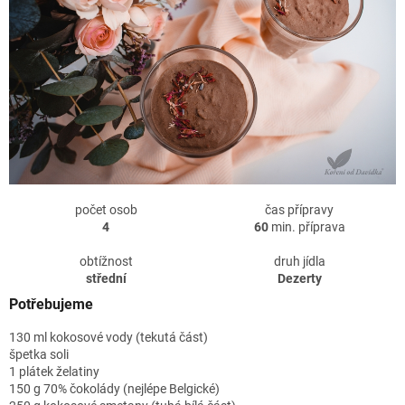
počet osob
čas přípravy
4
60
min. příprava
obtížnost
druh jídla
střední
Dezerty
Potřebujeme
130 ml kokosové vody (tekutá část)
špetka soli
1 plátek želatiny
150 g 70% čokolády (nejlépe Belgické)