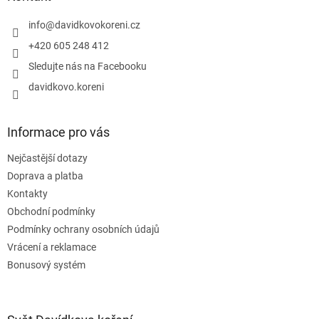
t
í
info
@
davidkovokoreni.cz
+420 605 248 412
Sledujte nás na Facebooku
davidkovo.koreni
Informace pro vás
Nejčastější dotazy
Doprava a platba
Kontakty
Obchodní podmínky
Podmínky ochrany osobních údajů
Vrácení a reklamace
Bonusový systém