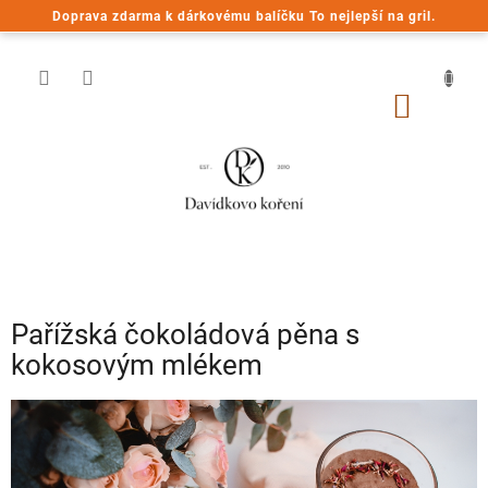
Přejít
Doprava zdarma k dárkovému balíčku To nejlepší na gril.
na
obsah
NÁKUP
KOŠÍK
Pařížská čokoládová pěna s
kokosovým mlékem