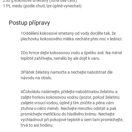
250 g kokosové smetany (tuhá bílá část)
1 PL medu (podle chuti, lze úplně vynechat)
Postup přípravy
1
Oddělení kokosové smetany od vody docílíte tak, že
plechovku kokosového mléka necháte přes noc v lednici.
2
Do hrnce dejte kokosovou vodu a špetku soli. Na mírné
teplotě zahřívejte, nemělo by ale dojít k varu.
3
Plátek želatiny namočte a nechejte nabobtnat dle
návodu na obalu.
4
Čokoládu nalámejte, přidejte nabobtnalou želatinu a
zalijte horkou kokosovou vodou (pozor, pokud želatinu
zalijete vroucí vodou, úplně ji tím zničíte a pěna vám
ztuhne o něco méně). Nechejte minutku odstát a pak
promíchejte metličkou do hladkého krému. Nechejte
vychladnout při pokojové teplotě a sem tam promíchejte,
trvá to asi hodinu.