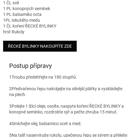
1 ČL soli
1 PL konopných semínek
1 PL balsamiko octa
1PL tekutého medu
1 ČL koření ŘECKÉ BYLINKY
hrst Rukoly
ŘECKÉ BYLINKY NAKOUPÍTE ZDE
Postup přípravy
1
Troubu předehřejte na 180 stupňů.
2
Předvařenou řepu nakrájejte na silnější plátky a vyskládejte
na plech.
3
Polejte 1 lžící oleje, osolte, naspyte koření ŘECKÉ BYLINKY a
konopné semínko, rozdrobte sýt a pečte zhruba 15 minut.
4
Smíchejte olej, balsamico ocet a med.
5
Na talíř naservírujte rukolu, upečenou řepu se sýrem a přelejte