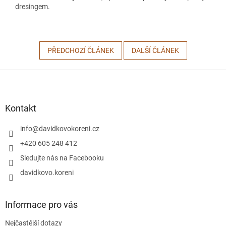
dresingem.
PŘEDCHOZÍ ČLÁNEK
DALŠÍ ČLÁNEK
Z
á
p
a
Kontakt
t
í
info
@
davidkovokoreni.cz
+420 605 248 412
Sledujte nás na Facebooku
davidkovo.koreni
Informace pro vás
Nejčastější dotazy