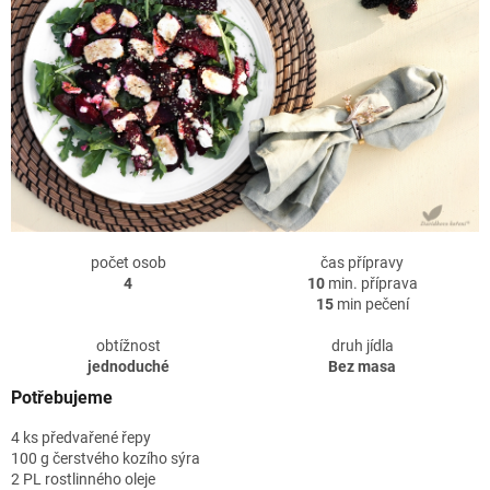
počet osob
čas přípravy
4
10
min. příprava
15
min pečení
obtížnost
druh jídla
jednoduché
Bez masa
Potřebujeme
4 ks předvařené řepy
100 g čerstvého kozího sýra
2 PL rostlinného oleje