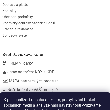
Doprava a platba
Kontakty
Obchodní podmínky
Podmínky ochrany osobních údajů
Vrácení a reklamace
Bonusový systém
Svět Davídkova koření
🎁 FIREMNÍ dárky
🧺 Jsme na trzích: KDY a KDE
🗺️ MAPA partnerských prodejen
🤝 Naše koření ve VAŠÍ prodejně
💍 SVATEBNÍ dárky
K personalizaci obsahu a reklam, poskytování funkcí
sociálních médií a analýze naší návštěvnosti využíváme