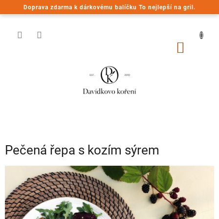
Přejít
Doprava zdarma k dárkovému balíčku To nejlepší na gril.
na
obsah
NÁKUP
KOŠÍK
Pečená řepa s kozím sýrem