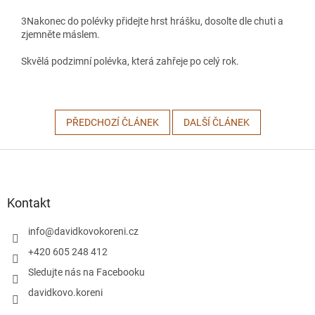
3
Nakonec do polévky přidejte hrst hrášku, dosolte dle chuti a
zjemněte máslem.
Skvělá podzimní polévka, která zahřeje po celý rok.
PŘEDCHOZÍ ČLÁNEK
DALŠÍ ČLÁNEK
Z
á
p
a
Kontakt
t
í
info
@
davidkovokoreni.cz
+420 605 248 412
Sledujte nás na Facebooku
davidkovo.koreni