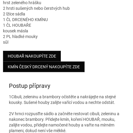
hrst zeleného hrášku
2 hrsti sušených nebo čerstvých hub
2 lžíce sádla
1 ČL DRCENÉHO KMÍNU
1 ČL HOUBAŘE
kousek másla
2 PL hladké mouky
sůl
HOUBAŘ NAKOUPÍTE ZDE
KMÍN ČESKÝ DRCENÝ NAKOUPÍTE ZDE
Postup přípravy
1
Cibuli, zeleninu a brambory očistěte a nakrájejte na stejné
kousky. Sušené houby zalijte vařící vodou a nechte odstát.
2
V hrnci rozpusťte sádlo a začněte restovat cibuli, zeleninu a
nakonec brambory. Přidejte kmín, koření HOUBAŘ, mouku,
zalijte vodou, přidejte namočené houby a vařte na mírném
plameni, dokud není vše měkké.