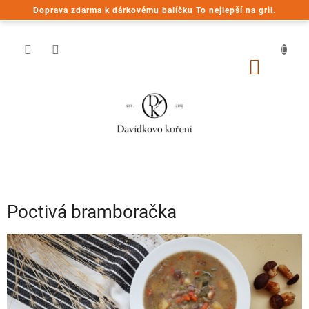
Přejít
Doprava zdarma k dárkovému balíčku To nejlepší na gril.
na
obsah
NÁKUP
KOŠÍK
Poctivá bramboračka