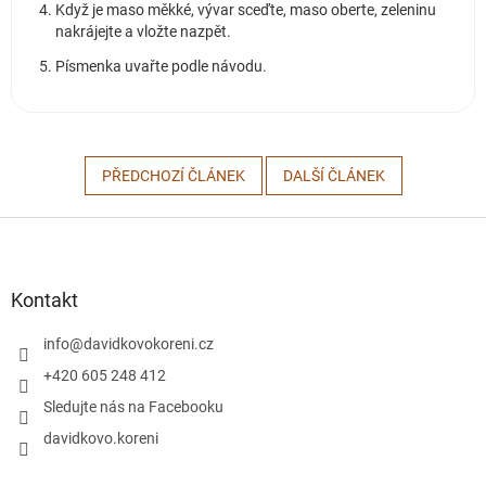
Když je maso měkké, vývar sceďte, maso oberte, zeleninu
nakrájejte a vložte nazpět.
Písmenka uvařte podle návodu.
PŘEDCHOZÍ ČLÁNEK
DALŠÍ ČLÁNEK
Z
á
p
a
Kontakt
t
í
info
@
davidkovokoreni.cz
+420 605 248 412
Sledujte nás na Facebooku
davidkovo.koreni