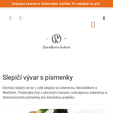
Přejít
Doprava zdarma k dárkovému balíčku To nejlepší na gril.
na
obsah
NÁKUP
KOŠÍK
Slepičí vývar s písmenky
Domácí slepičí vývar z celé slepice se zeleninou, Nesoldíkem a
libečkem. Podávejte čirý s obraným masem, nakrájenou zeleninou a
těstovinovými písmenky pro klasickou polévku.