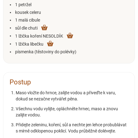
1 petržel
kousek celeru
1 malá cibule
sůl dle chuti
1 lžička koření NESOLDÍK
1 lžička libečku
písmenka (těstoviny do polévky)
Postup
Maso vložte do hrnce, zalijte vodou a přiveďte k varu,
dokud se nezačne vytvářet pěna.
Všechnu vodu vylijte, opláchněte hrnec, maso a znovu
zalijte vodou.
Přidejte zeleninu, koření, sůl a nechte jen lehce probublávat
s mírně odklopenou poklicí. Vodu průběžně dolévejte.