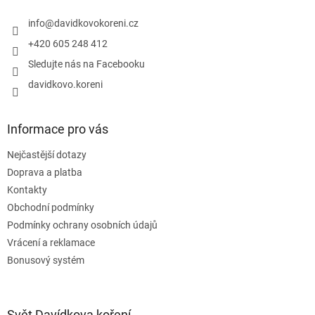
t
í
info
@
davidkovokoreni.cz
+420 605 248 412
Sledujte nás na Facebooku
davidkovo.koreni
Informace pro vás
Nejčastější dotazy
Doprava a platba
Kontakty
Obchodní podmínky
Podmínky ochrany osobních údajů
Vrácení a reklamace
Bonusový systém
Svět Davídkova koření