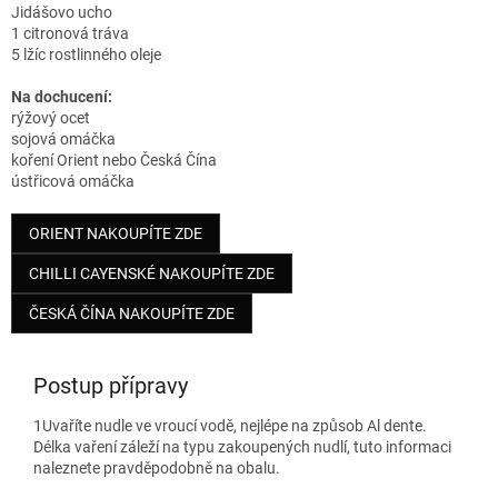
Jidášovo ucho
1 citronová tráva
5 lžíc rostlinného oleje
Na dochucení:
rýžový ocet
sojová omáčka
koření Orient nebo Česká Čína
ústřicová omáčka
ORIENT NAKOUPÍTE ZDE
CHILLI CAYENSKÉ NAKOUPÍTE ZDE
ČESKÁ ČÍNA NAKOUPÍTE ZDE
Postup přípravy
1
Uvaříte nudle ve vroucí vodě, nejlépe na způsob Al dente.
Délka vaření záleží na typu zakoupených nudlí, tuto informaci
naleznete pravděpodobně na obalu.