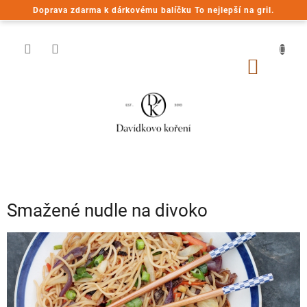
Přejít
Doprava zdarma k dárkovému balíčku To nejlepší na gril.
na
obsah
NÁKUP
KOŠÍK
Smažené nudle na divoko