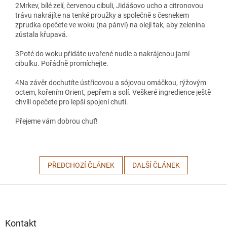
2
Mrkev, bílé zelí, červenou cibuli, Jidášovo ucho a citronovou
trávu nakrájíte na tenké proužky a společně s česnekem
zprudka opečete ve woku (na pánvi) na oleji tak, aby zelenina
zůstala křupavá.
3
Poté do woku přidáte uvařené nudle a nakrájenou jarní
cibulku. Pořádně promíchejte.
4
Na závěr dochutíte ústřicovou a sójovou omáčkou, rýžovým
octem, kořením Orient, pepřem a solí. Veškeré ingredience ještě
chvíli opečete pro lepší spojení chutí.
Přejeme vám dobrou chuť!
PŘEDCHOZÍ ČLÁNEK
DALŠÍ ČLÁNEK
Z
á
p
a
Kontakt