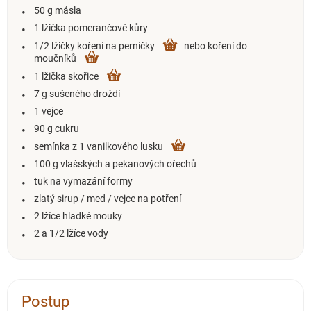
50 g másla
1 lžička pomerančové kůry
1/2 lžičky koření na perníčky
nebo koření do
moučníků
1 lžička skořice
7 g sušeného droždí
1 vejce
90 g cukru
semínka z 1 vanilkového lusku
100 g vlašských a pekanových ořechů
tuk na vymazání formy
zlatý sirup / med / vejce na potření
2 lžíce hladké mouky
2 a 1/2 lžíce vody
Postup