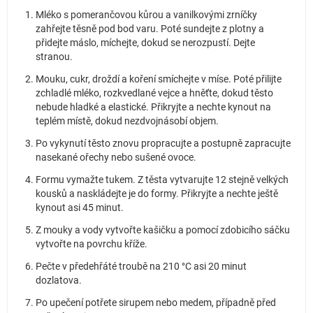
Mléko s pomerančovou kůrou a vanilkovými zrníčky
zahřejte těsně pod bod varu. Poté sundejte z plotny a
přidejte máslo, míchejte, dokud se nerozpustí. Dejte
stranou.
Mouku, cukr, droždí a koření smíchejte v míse. Poté přilijte
zchladlé mléko, rozkvedlané vejce a hněťte, dokud těsto
nebude hladké a elastické. Přikryjte a nechte kynout na
teplém místě, dokud nezdvojnásobí objem.
Po vykynutí těsto znovu propracujte a postupně zapracujte
nasekané ořechy nebo sušené ovoce.
Formu vymažte tukem. Z těsta vytvarujte 12 stejně velkých
kousků a naskládejte je do formy. Přikryjte a nechte ještě
kynout asi 45 minut.
Z mouky a vody vytvořte kašičku a pomocí zdobicího sáčku
vytvořte na povrchu kříže.
Pečte v předehřáté troubě na 210 °C asi 20 minut
dozlatova.
Po upečení potřete sirupem nebo medem, případně před