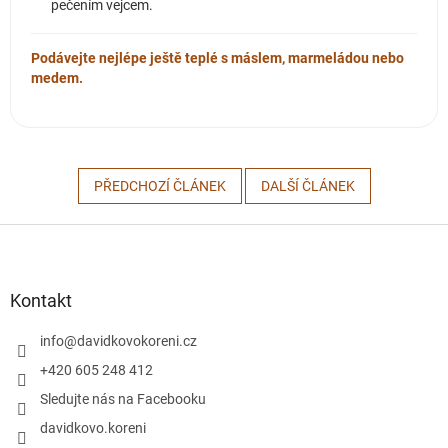
pečením vejcem.
Podávejte nejlépe ještě teplé s máslem, marmeládou nebo
medem.
PŘEDCHOZÍ ČLÁNEK
DALŠÍ ČLÁNEK
Z
á
p
a
Kontakt
t
í
info
@
davidkovokoreni.cz
+420 605 248 412
Sledujte nás na Facebooku
davidkovo.koreni