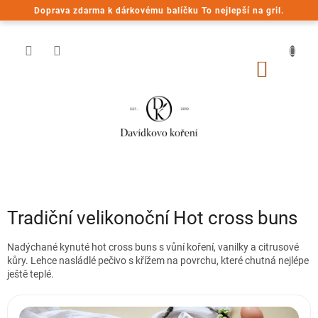
Přejít
Doprava zdarma k dárkovému balíčku To nejlepší na gril.
na
obsah
NÁKUP
KOŠÍK
Tradiční velikonoční Hot cross buns
Nadýchané kynuté hot cross buns s vůní koření, vanilky a citrusové
kůry. Lehce nasládlé pečivo s křížem na povrchu, které chutná nejlépe
ještě teplé.