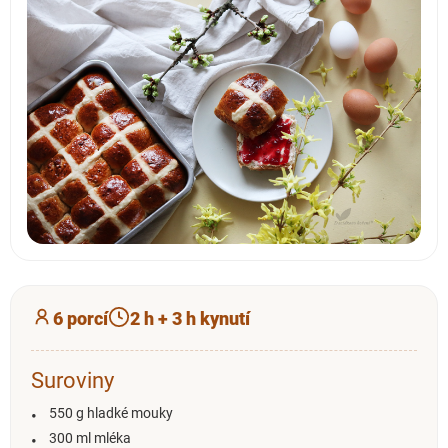
6 porcí
2 h + 3 h kynutí
Suroviny
550 g hladké mouky
300 ml mléka