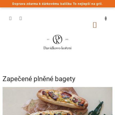
Přejít
Doprava zdarma k dárkovému balíčku To nejlepší na gril.
na
obsah
NÁKUP
KOŠÍK
Zapečené plněné bagety