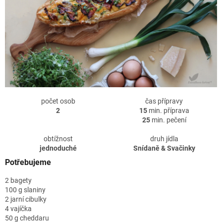
počet osob
čas přípravy
2
15
min. příprava
25
min. pečení
obtížnost
druh jídla
jednoduché
Snídaně & Svačinky
Potřebujeme
2 bagety
100 g slaniny
2 jarní cibulky
4 vajíčka
50 g cheddaru