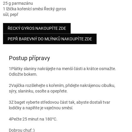
25 g parmazánu
1 lžička kořenící směsi Řecký gyros
sůl, pepř
ŘECKÝ GYROS NAKOUPÍTE ZDE
PEPŘ BAREVNÝ DO MLÝNKŮ NAKOUPÍTE ZDE
Postup přípravy
1
Plátky slaniny nakrájejte na menší části a krátce osmažte.
Odložte bokem.
2
Vajíčka rozšlehejte s kořením, přidejte nakrájenou cibulku,
sýry, slaninku, osolte a opepřete.
3
Z baget vyberte středovou část tak, abyste dostali tvar
lodičky a naplňte je vaječnou směsí.
4
Pečte 25 minut na 180°C.
Dobrou chuť :)