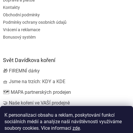
Doprava a platba
Kontakty
Obchodní podmínky
Podmínky ochrany osobních údajů
Vrácení a reklamace
Bonusový systém
Svět Davídkova koření
🎁 FIREMNÍ dárky
🧺 Jsme na trzích: KDY a KDE
🗺️ MAPA partnerských prodejen
🤝 Naše koření ve VAŠÍ prodejně
💍 SVATEBNÍ dárky
K personalizaci obsahu a reklam, poskytování funkcí
sociálních médií a analýze naší návštěvnosti využíváme
soubory cookies. Více informací
zde
.