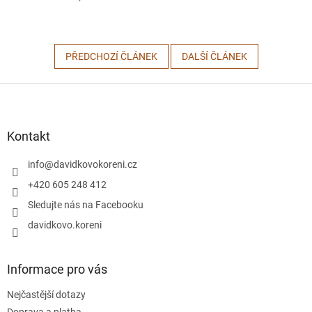
PŘEDCHOZÍ ČLÁNEK
DALŠÍ ČLÁNEK
Z
á
p
a
Kontakt
t
í
info
@
davidkovokoreni.cz
+420 605 248 412
Sledujte nás na Facebooku
davidkovo.koreni
Informace pro vás
Nejčastější dotazy