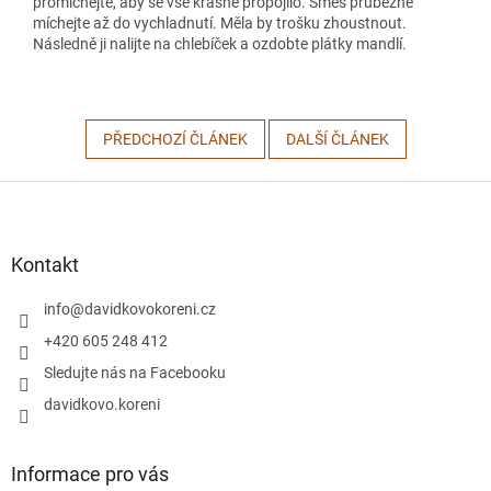
promíchejte, aby se vše krásně propojilo. Směs průběžně
míchejte až do vychladnutí. Měla by trošku zhoustnout.
Následně ji nalijte na chlebíček a ozdobte plátky mandlí.
PŘEDCHOZÍ ČLÁNEK
DALŠÍ ČLÁNEK
Z
á
p
a
Kontakt
t
í
info
@
davidkovokoreni.cz
+420 605 248 412
Sledujte nás na Facebooku
davidkovo.koreni
Informace pro vás