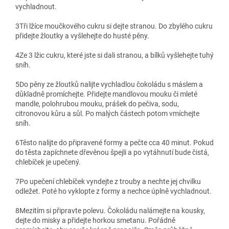
vychladnout.
3
Tři lžíce moučkového cukru si dejte stranou. Do zbylého cukru
přidejte žloutky a vyšlehejte do husté pěny.
4
Ze 3 lžic cukru, které jste si dali stranou, a bílků vyšlehejte tuhý
sníh.
5
Do pěny ze žloutků nalijte vychladlou čokoládu s máslem a
důkladně promíchejte. Přidejte mandlovou mouku či mleté
mandle, polohrubou mouku, prášek do pečiva, sodu,
citronovou kůru a sůl. Po malých částech potom vmíchejte
sníh.
6
Těsto nalijte do připravené formy a pečte cca 40 minut. Pokud
do těsta zapíchnete dřevěnou špejli a po vytáhnutí bude čistá,
chlebíček je upečený.
7
Po upečení chlebíček vyndejte z trouby a nechte jej chvilku
odležet. Poté ho vyklopte z formy a nechce úplně vychladnout.
8
Mezitím si připravte polevu. Čokoládu nalámejte na kousky,
dejte do misky a přidejte horkou smetanu. Pořádně