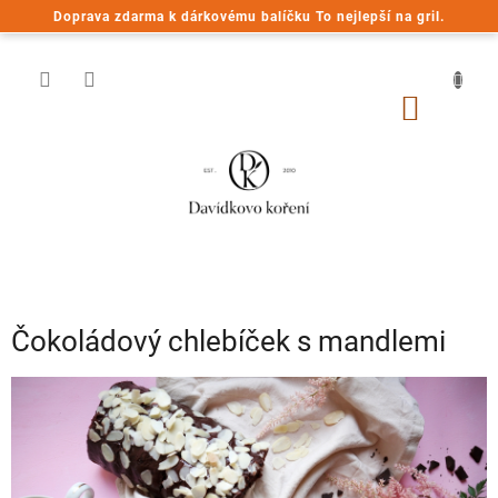
Přejít
Doprava zdarma k dárkovému balíčku To nejlepší na gril.
na
obsah
NÁKUP
KOŠÍK
Čokoládový chlebíček s mandlemi