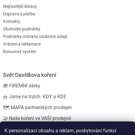
Nejčastější dotazy
Doprava a platba
Kontakty
Obchodní podmínky
Podmínky ochrany osobních údajů
Vrácení a reklamace
Bonusový systém
Svět Davídkova koření
🎁 FIREMNÍ dárky
🧺 Jsme na trzích: KDY a KDE
🗺️ MAPA partnerských prodejen
🤝 Naše koření ve VAŠÍ prodejně
💍 SVATEBNÍ dárky
K personalizaci obsahu a reklam, poskytování funkcí