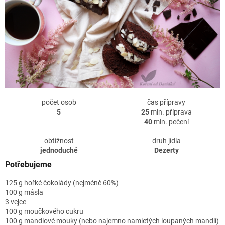
počet osob
čas přípravy
5
25
min. příprava
40
min. pečení
obtížnost
druh jídla
jednoduché
Dezerty
Potřebujeme
125 g hořké čokolády (nejméně 60%)
100 g másla
3 vejce
100 g moučkového cukru
100 g mandlové mouky (nebo najemno namletých loupaných mandlí)