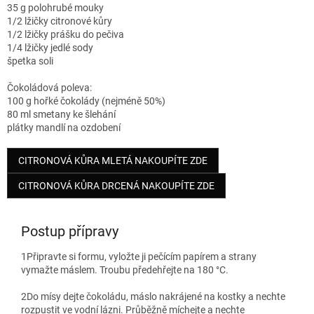
35 g polohrubé mouky
1/2 lžičky citronové kůry
1/2 lžičky prášku do pečiva
1/4 lžičky jedlé sody
špetka soli
Čokoládová poleva:
100 g hořké čokolády (nejméně 50%)
80 ml smetany ke šlehání
plátky mandlí na ozdobení
CITRONOVÁ KŮRA MLETÁ NAKOUPÍTE ZDE
CITRONOVÁ KŮRA DRCENÁ NAKOUPÍTE ZDE
Postup přípravy
1
Připravte si formu, vyložte ji pečícím papírem a strany
vymažte máslem. Troubu předehřejte na 180 °C.
2
Do mísy dejte čokoládu, máslo nakrájené na kostky a nechte
rozpustit ve vodní lázni. Průběžně míchejte a nechte