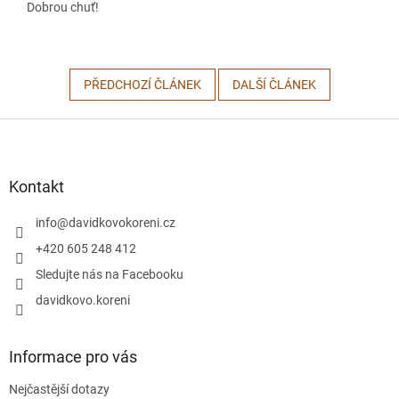
Dobrou chuť!
PŘEDCHOZÍ ČLÁNEK
DALŠÍ ČLÁNEK
Z
á
p
a
Kontakt
t
í
info
@
davidkovokoreni.cz
+420 605 248 412
Sledujte nás na Facebooku
davidkovo.koreni
Informace pro vás
Nejčastější dotazy