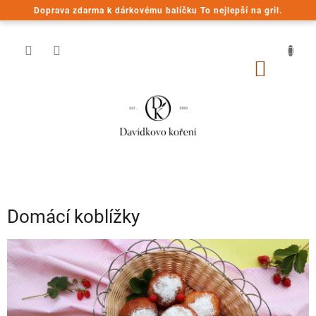
Přejít
Doprava zdarma k dárkovému balíčku To nejlepší na gril.
na
obsah
NÁKUP
KOŠÍK
Domácí koblížky