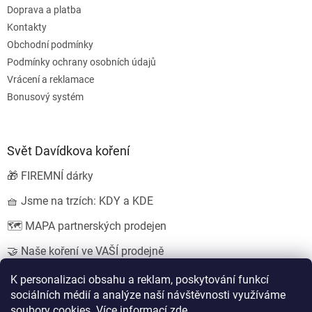
Doprava a platba
Kontakty
Obchodní podmínky
Podmínky ochrany osobních údajů
Vrácení a reklamace
Bonusový systém
Svět Davídkova koření
🎁 FIREMNÍ dárky
🧺 Jsme na trzích: KDY a KDE
🗺️ MAPA partnerských prodejen
🤝 Naše koření ve VAŠÍ prodejně
💍 SVATEBNÍ dárky
K personalizaci obsahu a reklam, poskytování funkcí
sociálních médií a analýze naší návštěvnosti využíváme
soubory cookies. Více informací
zde
.