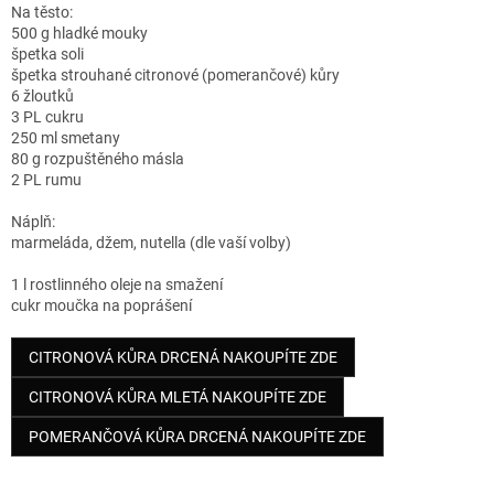
Na těsto:
500 g hladké mouky
špetka soli
špetka strouhané citronové (pomerančové) kůry
6 žloutků
3 PL cukru
250 ml smetany
80 g rozpuštěného másla
2 PL rumu
Náplň:
marmeláda, džem, nutella (dle vaší volby)
1 l rostlinného oleje na smažení
cukr moučka na poprášení
CITRONOVÁ KŮRA DRCENÁ NAKOUPÍTE ZDE
CITRONOVÁ KŮRA MLETÁ NAKOUPÍTE ZDE
POMERANČOVÁ KŮRA DRCENÁ NAKOUPÍTE ZDE