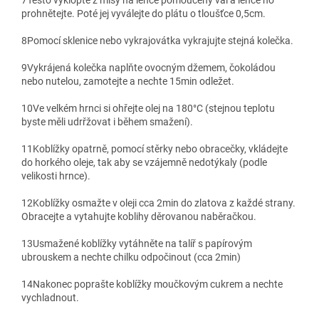
7
Těsto vyklopte z mísy na lehce pomoučený vál a lehce ho
prohnětejte. Poté jej vyválejte do plátu o tloušťce 0,5cm.
8
Pomocí sklenice nebo vykrajovátka vykrajujte stejná kolečka.
9
Vykrájená kolečka naplňte ovocným džemem, čokoládou
nebo nutelou, zamotejte a nechte 15min odležet.
10
Ve velkém hrnci si ohřejte olej na 180°C (stejnou teplotu
byste měli udrřžovat i během smažení).
11
Koblížky opatrně, pomocí stěrky nebo obracečky, vkládejte
do horkého oleje, tak aby se vzájemně nedotýkaly (podle
velikosti hrnce).
12
Koblížky osmažte v oleji cca 2min do zlatova z každé strany.
Obracejte a vytahujte koblihy děrovanou naběračkou.
13
Usmažené koblížky vytáhněte na talíř s papírovým
ubrouskem a nechte chilku odpočinout (cca 2min)
14
Nakonec poprašte koblížky moučkovým cukrem a nechte
vychladnout.