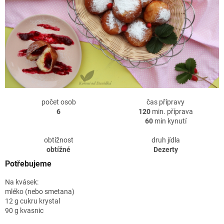
počet osob
čas přípravy
6
120
min. příprava
60
min kynutí
obtížnost
druh jídla
obtížné
Dezerty
Potřebujeme
Na kvásek:
mléko (nebo smetana)
12 g cukru krystal
90 g kvasnic