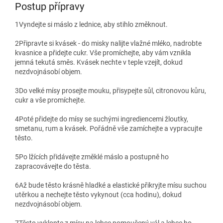
Postup přípravy
1
Vyndejte si máslo z lednice, aby stihlo změknout.
2
Připravte si kvásek - do misky nalijte vlažné mléko, nadrobte
kvasnice a přidejte cukr. Vše promíchejte, aby vám vznikla
jemná tekutá směs. Kvásek nechte v teple vzejít, dokud
nezdvojnásobí objem.
3
Do velké mísy prosejte mouku, přisypejte sůl, citronovou kůru,
cukr a vše promíchejte.
4
Poté přidejte do mísy se suchými ingrediencemi žloutky,
smetanu, rum a kvásek. Pořádně vše zamíchejte a vypracujte
těsto.
5
Po lžících přidávejte změklé máslo a postupně ho
zapracovávejte do těsta.
6
Až bude těsto krásně hladké a elastické přikryjte mísu suchou
utěrkou a nechejte těsto vykynout (cca hodinu), dokud
nezdvojnásobí objem.