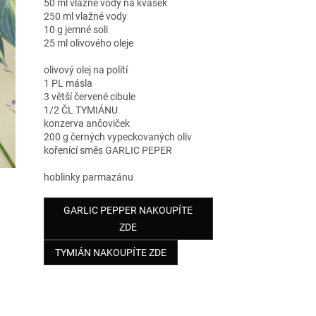
50 ml vlažné vody na kvásek
250 ml vlažné vody
10 g jemné soli
25 ml olivového oleje
olivový olej na polití
1 PL másla
3 větší červené cibule
1/2 ČL TYMIÁNU
konzerva ančoviček
200 g černých vypeckovaných oliv
kořenící směs GARLIC PEPER
hoblinky parmazánu
GARLIC PEPPER NAKOUPÍTE
ZDE
TYMIÁN NAKOUPÍTE ZDE