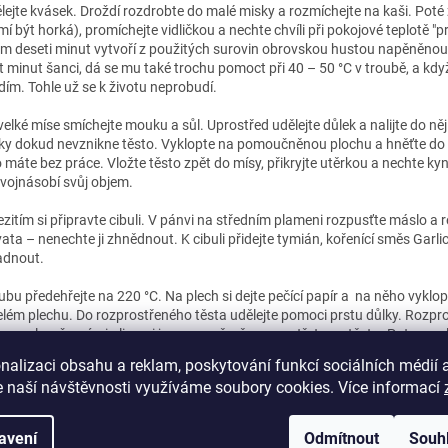
lejte kvásek. Droždí rozdrobte do malé misky a rozmíchejte na kaši. Poté 
mí být horká), promíchejte vidličkou a nechte chvíli při pokojové teplotě 
m deseti minut vytvoří z použitých surovin obrovskou hustou napěněnou „č
t minut šanci, dá se mu také trochu pomoct při 40 – 50 °C v troubě, a k
dím. Tohle už se k životu neprobudí.
velké míse smíchejte mouku a sůl. Uprostřed udělejte důlek a nalijte do 
y dokud nevznikne těsto. Vyklopte na pomoučněnou plochu a hněťte do
o máte bez práce. Vložte těsto zpět do mísy, přikryjte utěrkou a nechte k
vojnásobí svůj objem.
ezitím si připravte cibuli. V pánvi na středním plameni rozpusťte máslo a 
vata – nenechte ji zhnědnout. K cibuli přidejte tymián, kořenící směs Garli
adnout.
ubu předehřejte na 220 °C. Na plech si dejte pečící papír a na něho vykl
elém plechu. Do rozprostřeného těsta udělejte pomoci prstu důlky. Rozpro
e a spolu s černými olivami je rovnoměrně rozprostřete na těsto. Potom ce
 aby se v důlcích držel olej. Dejte péct a pečte cca 25 - 25 min. dokud těs
nalizaci obsahu a reklam, poskytování funkcí sociálních médií 
ouhaným parmazánem.
 naší návštěvnosti využíváme soubory cookies. Více informací
vou focacciu podávejte ještě teplou nebo studenou. Nám nejvíc chutná, k
tě.
avení
Odmítnout
Souh