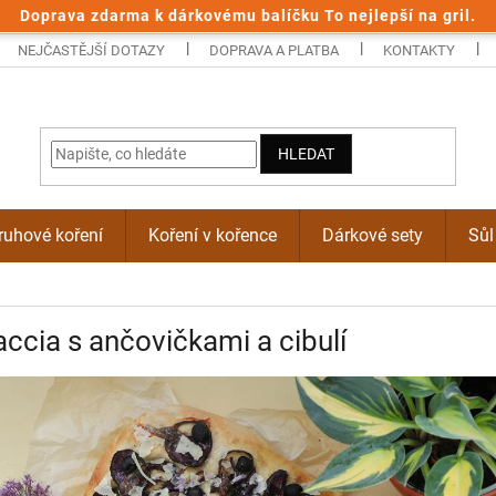
Doprava zdarma k dárkovému balíčku To nejlepší na gril.
NEJČASTĚJŠÍ DOTAZY
DOPRAVA A PLATBA
KONTAKTY
HLEDAT
uhové koření
Koření v kořence
Dárkové sety
Sůl
ccia s ančovičkami a cibulí