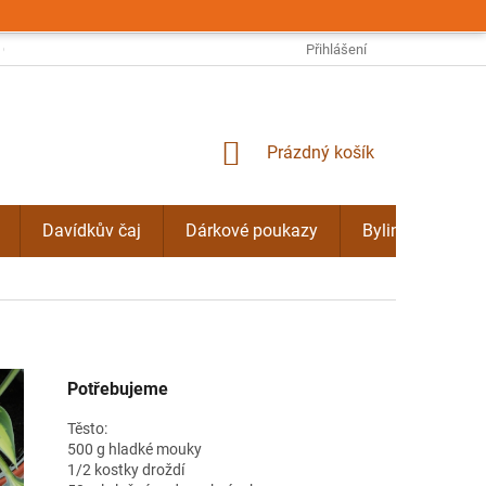
OBCHODNÍ PODMÍNKY
PODMÍNKY OCHRANY OSOBNÍCH ÚDAJŮ
Přihlášení
NÁKUPNÍ
Prázdný košík
KOŠÍK
Davídkův čaj
Dárkové poukazy
Bylinné kúry Do
Potřebujeme
Těsto:
500 g hladké mouky
1/2 kostky droždí