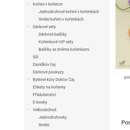
í
Koření v kořence
p
Jednodruhové koření v kořenkách
a
Směsi koření v kořenkách
n
Dárkové sety
e
Dárkové balíčky
l
Kořenkové VIP sety
Balíčky se dvěma kořenkami
Sůl
Davídkův čaj
Dárkové poukazy
po
Bylinné kúry Doktor Čaj
Etikety na kořenky
Příslušenství
E-booky
Velkoobchod
Jednodruhovky
Pos
Směsi