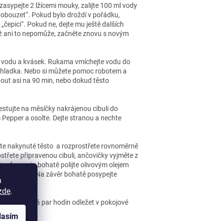
zasypejte 2 lžícemi mouky, zalijte 100 ml vody
"probouzet“. Pokud bylo droždí v pořádku,
epici“. Pokud ne, dejte mu ještě dalších
dyž ani to nepomůže, začněte znovu s novým
něj vodu a kvásek. Rukama vmíchejte vodu do
 hladka. Nebo si můžete pomoc robotem a
ynout asi na 90 min, nebo dokud těsto
restujte na měsíčky nakrájenou cibuli do
c Pepper a osolte. Dejte stranou a nechte
opte nakynuté těsto a rozprostřete rovnoměrně
střete připravenou cibuli, ančovičky vyjměte z
lou focacciu bohatě polijte olivovým olejem
to nezezlátne. Na závěr bohatě posypejte
a
zde
.
dyž se nechá par hodin odležet v pokojové
lasím