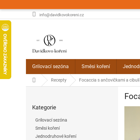
Přejít
na
obsah
info@davidkovokoreni.cz
Grilovací sezóna
Směsi koření
Jednodr
Domů
Recepty
Focaccia s ančovičkami a cibulí
P
Foca
o
Přeskočit
s
Kategorie
kategorie
t
r
Grilovací sezóna
a
Směsi koření
n
Jednodruhové koření
n