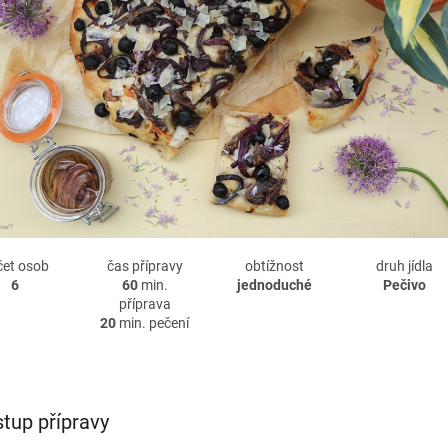
čet osob
čas přípravy
obtížnost
druh jídla
6
60
min.
jednoduché
Pečivo
příprava
20
min. pečení
tup přípravy