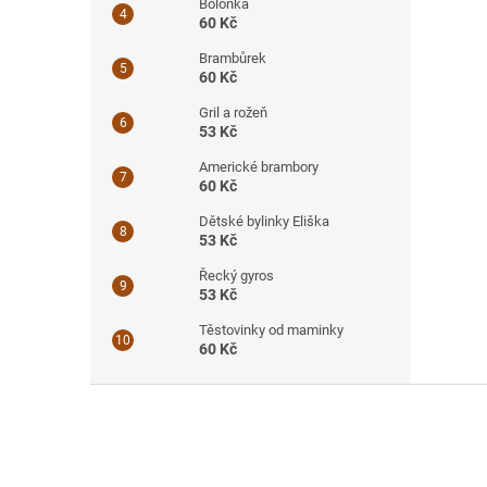
Boloňka
60 Kč
Brambůrek
60 Kč
Gril a rožeň
53 Kč
Americké brambory
60 Kč
Dětské bylinky Eliška
53 Kč
Řecký gyros
53 Kč
Těstovinky od maminky
60 Kč
Z
á
p
a