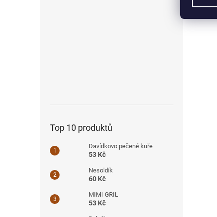
Top 10 produktů
Davídkovo pečené kuře
53 Kč
Nesoldík
60 Kč
MIMI GRIL
53 Kč