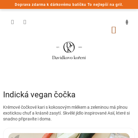
Přejít
Doprava zdarma k dárkovému balíčku To nejlepší na gril.
na
obsah
NÁKUP
KOŠÍK
Indická vegan čočka
Krémové čočkové kari s kokosovým mlékem a zeleninou má plnou
exotickou chuť a krásně zasytí. Skvělé jídlo inspirované Asií, které si
snadno připravíte i doma.