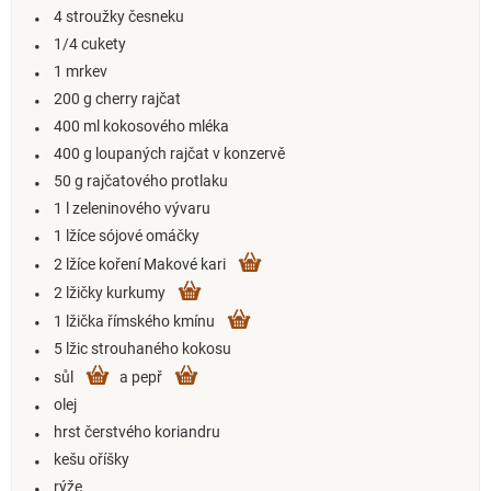
4 stroužky česneku
1/4 cukety
1 mrkev
200 g cherry rajčat
400 ml kokosového mléka
400 g loupaných rajčat v konzervě
50 g rajčatového protlaku
1 l zeleninového vývaru
1 lžíce sójové omáčky
2 lžíce koření Makové kari
2 lžičky kurkumy
1 lžička římského kmínu
5 lžic strouhaného kokosu
sůl
a pepř
olej
hrst čerstvého koriandru
kešu oříšky
rýže