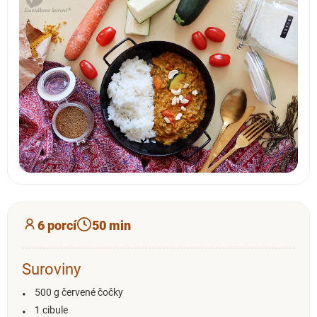
6 porcí
50 min
Suroviny
500 g červené čočky
1 cibule