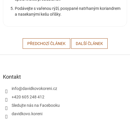
Podávejte s vařenou rýží, posypané natrhaným koriandrem
a nasekanými kešu oříšky.
PŘEDCHOZÍ ČLÁNEK
DALŠÍ ČLÁNEK
Z
á
p
a
Kontakt
t
í
info
@
davidkovokoreni.cz
+420 605 248 412
Sledujte nás na Facebooku
davidkovo.koreni