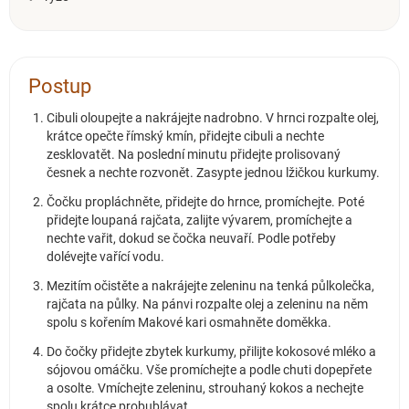
Postup
Cibuli oloupejte a nakrájejte nadrobno. V hrnci rozpalte olej,
krátce opečte římský kmín, přidejte cibuli a nechte
zesklovatět. Na poslední minutu přidejte prolisovaný
česnek a nechte rozvonět. Zasypte jednou lžičkou kurkumy.
Čočku propláchněte, přidejte do hrnce, promíchejte. Poté
přidejte loupaná rajčata, zalijte vývarem, promíchejte a
nechte vařit, dokud se čočka neuvaří. Podle potřeby
dolévejte vařící vodu.
Mezitím očistěte a nakrájejte zeleninu na tenká půlkolečka,
rajčata na půlky. Na pánvi rozpalte olej a zeleninu na něm
spolu s kořením Makové kari osmahněte doměkka.
Do čočky přidejte zbytek kurkumy, přilijte kokosové mléko a
sójovou omáčku. Vše promíchejte a podle chuti dopepřete
a osolte. Vmíchejte zeleninu, strouhaný kokos a nechejte
spolu krátce probublávat.