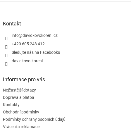
Z
á
p
a
Kontakt
t
í
info
@
davidkovokoreni.cz
+420 605 248 412
Sledujte nás na Facebooku
davidkovo.koreni
Informace pro vás
Nejčastější dotazy
Doprava a platba
Kontakty
Obchodní podmínky
Podmínky ochrany osobních údajů
Vrácení a reklamace