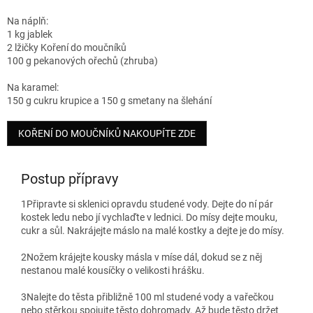
Na náplň:
1 kg jablek
2 lžičky Koření do moučníků
100 g pekanových ořechů (zhruba)
Na karamel:
150 g cukru krupice a 150 g smetany na šlehání
KOŘENÍ DO MOUČNÍKŮ NAKOUPÍTE ZDE
Postup přípravy
1
Připravte si sklenici opravdu studené vody. Dejte do ní pár
kostek ledu nebo jí vychlaďte v lednici. Do mísy dejte mouku,
cukr a sůl. Nakrájejte máslo na malé kostky a dejte je do mísy.
2
Nožem krájejte kousky másla v míse dál, dokud se z něj
nestanou malé kousíčky o velikosti hrášku.
3
Nalejte do těsta přibližně 100 ml studené vody a vařečkou
nebo stěrkou spojujte těsto dohromady. Až bude těsto držet