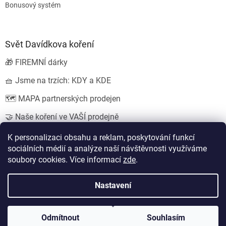
Bonusový systém
Svět Davídkova koření
🎁 FIREMNÍ dárky
🧺 Jsme na trzích: KDY a KDE
🗺️ MAPA partnerských prodejen
🤝 Naše koření ve VAŠÍ prodejně
💍 SVATEBNÍ dárky
K personalizaci obsahu a reklam, poskytování funkcí
sociálních médií a analýze naší návštěvnosti využíváme
soubory cookies. Více informací
zde
.
Vytvořil Shoptet
Nastavení
Copyright 2026
Koření od Davídka s.r.o.
. Všechna práva
Odmítnout
Souhlasím
vyhrazena.
Upravit nastavení cookies