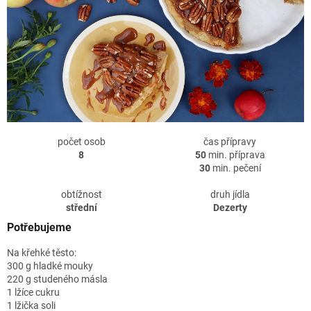
počet osob
čas přípravy
8
50
min. příprava
30
min. pečení
obtížnost
druh jídla
střední
Dezerty
Potřebujeme
Na křehké těsto:
300 g hladké mouky
220 g studeného másla
1 lžíce cukru
1 lžička soli