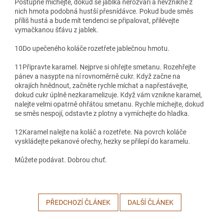
Postupně míchejte, dokud se jablka nerozvaří a nevznikne z
nich hmota podobná hustší přesnídávce. Pokud bude směs
příliš hustá a bude mít tendenci se připalovat, přilévejte
vymačkanou šťávu z jablek.
10
Do upečeného koláče rozetřete jablečnou hmotu.
11
Připravte karamel. Nejprve si ohřejte smetanu. Rozehřejte
pánev a nasypte na ní rovnoměrně cukr. Když začne na
okrajích hnědnout, začněte rychle míchat a napřestávejte,
dokud cukr úplně nezkaramelizuje. Když vám vznikne karamel,
nalejte velmi opatrně ohřátou smetanu. Rychle míchejte, dokud
se směs nespojí, odstavte z plotny a vymíchejte do hladka.
12
Karamel nalejte na koláč a rozetřete. Na povrch koláče
vyskládejte pekanové ořechy, hezky se přilepí do karamelu.
Můžete podávat. Dobrou chuť.
PŘEDCHOZÍ ČLÁNEK
DALŠÍ ČLÁNEK