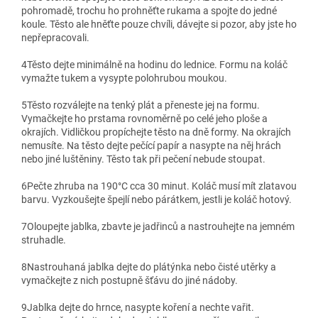
pohromadě, trochu ho prohněťte rukama a spojte do jedné
koule. Těsto ale hněťte pouze chvíli, dávejte si pozor, aby jste ho
nepřepracovali.
4
Těsto dejte minimálně na hodinu do lednice. Formu na koláč
vymažte tukem a vysypte polohrubou moukou.
5
Těsto rozválejte na tenký plát a přeneste jej na formu.
Vymačkejte ho prstama rovnoměrně po celé jeho ploše a
okrajích. Vidličkou propíchejte těsto na dně formy. Na okrajích
nemusíte. Na těsto dejte pečící papír a nasypte na něj hrách
nebo jiné luštěniny. Těsto tak při pečení nebude stoupat.
6
Pečte zhruba na 190°C cca 30 minut. Koláč musí mít zlatavou
barvu. Vyzkoušejte špejlí nebo párátkem, jestli je koláč hotový.
7
Oloupejte jablka, zbavte je jadřinců a nastrouhejte na jemném
struhadle.
8
Nastrouhaná jablka dejte do plátýnka nebo čisté utěrky a
vymačkejte z nich postupně šťávu do jiné nádoby.
9
Jablka dejte do hrnce, nasypte koření a nechte vařit.