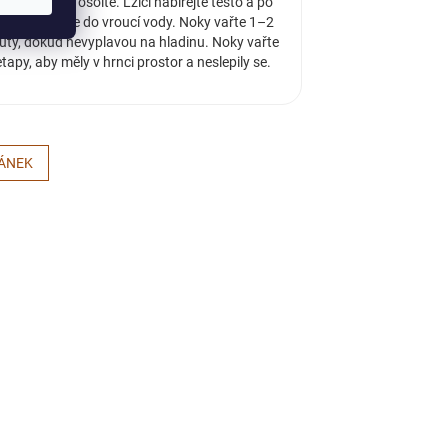
e vařit vodu, osolte. Lžící nabírejte těsto a po
nom vkládejte do vroucí vody. Noky vařte 1–2
uty, dokud nevyplavou na hladinu. Noky vařte
tapy, aby měly v hrnci prostor a neslepily se.
LÁNEK