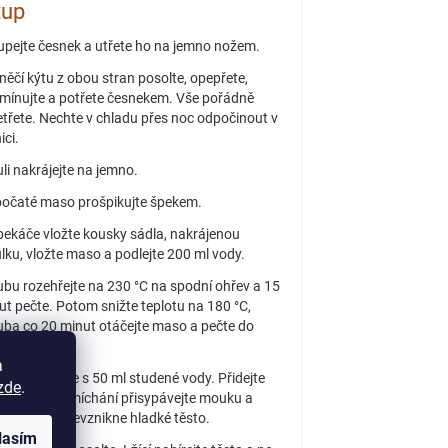
tup
upejte česnek a utřete ho na jemno nožem.
něčí kýtu z obou stran posolte, opepřete,
mínujte a potřete česnekem. Vše pořádně
etřete. Nechte v chladu přes noc odpočinout v
ici.
uli nakrájejte na jemno.
očaté maso prošpikujte špekem.
pekáče vložte kousky sádla, nakrájenou
ulku, vložte maso a podlejte 200 ml vody.
ubu rozehřejte na 230 °C na spodní ohřev a 15
ut pečte. Potom snižte teplotu na 180 °C,
uba co 20 minut otáčejte maso a pečte do
ka.
a
ce rozšlehejte s 50 ml studené vody. Přidejte
zde
.
. Za stálého míchání přisypávejte mouku a
pici, dokud nevznikne hladké těsto.
lasím