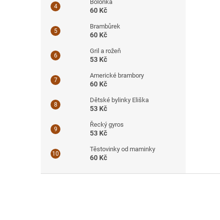
Boloňka
60 Kč
Brambůrek
60 Kč
Gril a rožeň
53 Kč
Americké brambory
60 Kč
Dětské bylinky Eliška
53 Kč
Řecký gyros
53 Kč
Těstovinky od maminky
60 Kč
Z
á
p
a