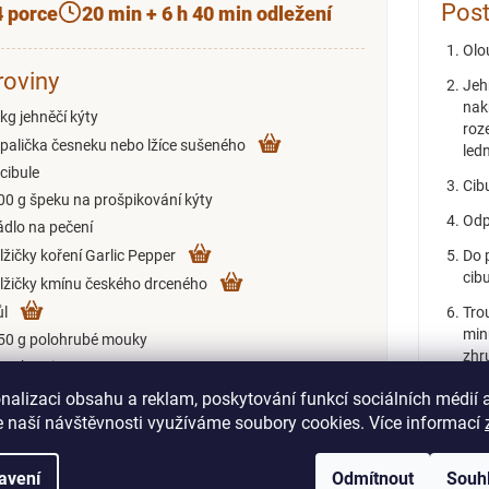
Pos
4 porce
20 min + 6 h 40 min odležení
Olo
roviny
Jeh
nak
 kg jehněčí kýty
roz
 palička česneku nebo lžíce sušeného
ledn
 cibule
Cib
00 g špeku na prošpikování kýty
Odp
ádlo na pečení
 lžičky koření Garlic Pepper
Do 
cib
 lžičky kmínu českého drceného
ůl
Tro
min
50 g polohrubé mouky
zhr
0 g krupice
měk
 vejce
nalizaci obsahu a reklam, poskytování funkcí sociálních médií 
Vej
 naší návštěvnosti využíváme soubory cookies. Více informací
sůl
kru
avení
Odmítnout
Souh