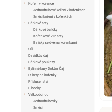
í
Koření v kořence
p
Jednodruhové koření v kořenkách
a
Směsi koření v kořenkách
n
Dárkové sety
e
Dárkové balíčky
l
Kořenkové VIP sety
Balíčky se dvěma kořenkami
Sůl
Davídkův čaj
Dárkové poukazy
Bylinné kúry Doktor Čaj
Etikety na kořenky
Příslušenství
E-booky
Velkoobchod
Jednodruhovky
Směsi