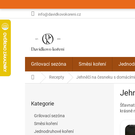
Přejít
na
obsah
info@davidkovokoreni.cz
Grilovací sezóna
Směsi koření
Jednodr
Domů
Recepty
Jehněčí na česneku s domácími
P
Jeh
o
Přeskočit
s
Kategorie
kategorie
Šťavnat
t
krásně 
r
Grilovací sezóna
a
Směsi koření
n
Jednodruhové koření
n