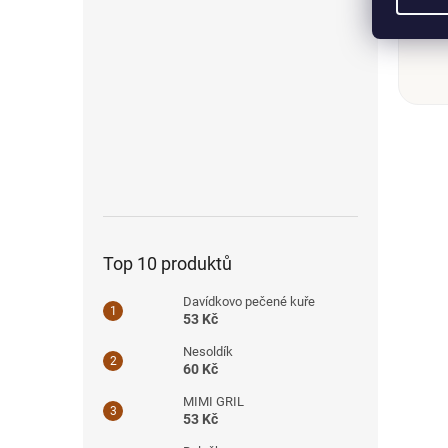
Top 10 produktů
Davídkovo pečené kuře
53 Kč
Nesoldík
60 Kč
MIMI GRIL
53 Kč