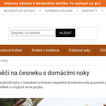
Doprava zdarma k dárkovému balíčku To nejlepší na gril.
NEJČASTĚJŠÍ DOTAZY
DOPRAVA A PLATBA
KONTAKTY
HLEDAT
uhové koření
Koření v kořence
Dárkové sety
Sůl
 noky
něčí na česneku s domácími noky
á jehněčí kýta s česnekem a kmínem doplněná domácími noky je poctivé j
měkké a rozplývá se na jazyku.