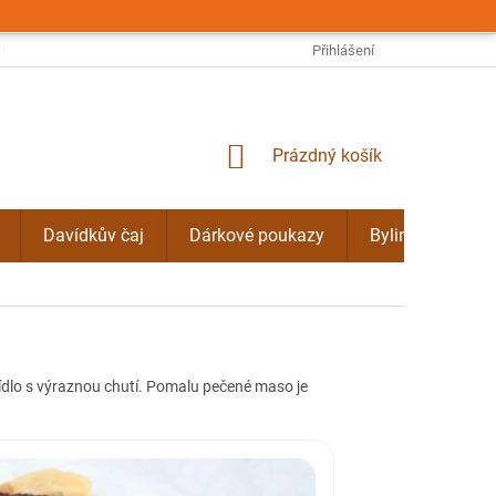
OBCHODNÍ PODMÍNKY
PODMÍNKY OCHRANY OSOBNÍCH ÚDAJŮ
Přihlášení
NÁKUPNÍ
Prázdný košík
KOŠÍK
Davídkův čaj
Dárkové poukazy
Bylinné kúry Do
ídlo s výraznou chutí. Pomalu pečené maso je