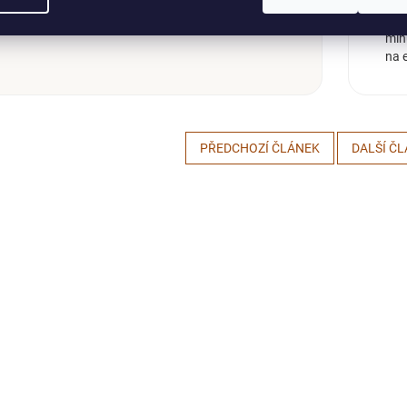
Dejt
jed
min
na e
PŘEDCHOZÍ ČLÁNEK
DALŠÍ Č