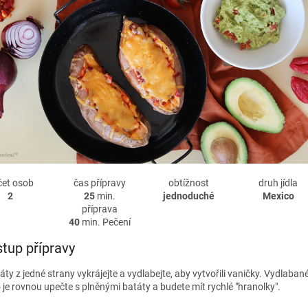
čet osob
čas přípravy
obtížnost
druh jídla
2
25
min.
jednoduché
Mexico
příprava
40
min. Pečení
tup přípravy
áty z jedné strany vykrájejte a vydlabejte, aby vytvořili vaničky. Vydlaban
 je rovnou upečte s plněnými batáty a budete mít rychlé "hranolky".