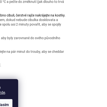
0 °C a pečte do změknutí (jak dlouho to trvá
no cibuli, čerstvé rajče nakrájejte na kostky.
ejem, dokud nebude cibulka dosklovata a
 spolu asi 2 minuty povařit, aby se spojily
ak, aby byly zarovnané do svého původního
ejte na pár minut do trouby, aby se cheddar
.
a
zde
.
LÁNEK
lasím