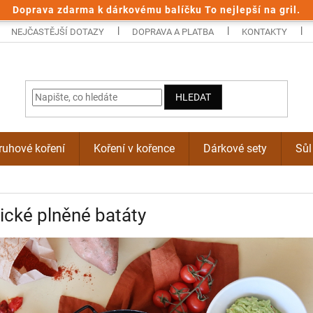
Doprava zdarma k dárkovému balíčku To nejlepší na gril.
NEJČASTĚJŠÍ DOTAZY
DOPRAVA A PLATBA
KONTAKTY
HLEDAT
uhové koření
Koření v kořence
Dárkové sety
Sůl
cké plněné batáty