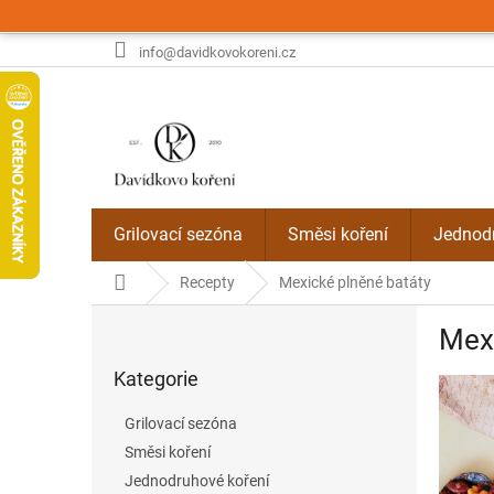
Přejít
na
obsah
info@davidkovokoreni.cz
Grilovací sezóna
Směsi koření
Jednodr
Domů
Recepty
Mexické plněné batáty
P
Mexi
o
Přeskočit
s
Kategorie
kategorie
t
r
Grilovací sezóna
a
Směsi koření
n
Jednodruhové koření
n