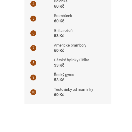
Boloňka
60 Kč
Brambůrek
60 Kč
Gril a rožeň
53 Kč
Americké brambory
60 Kč
Dětské bylinky Eliška
53 Kč
Řecký gyros
53 Kč
Těstovinky od maminky
60 Kč
Z
á
p
a