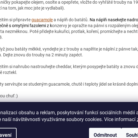
aničky pokapejte olejem, osolte a opepřete, vložte do vyhřáté trouby na 19
í na tom, jak moc jste je vydlabali).
itím si připravte
guacamole
a náplň do batátů.
Na náplň nasekejte nadrob
ečně s omytými fazolemi z k
onzervy je opražte na pánvi s rozpáleným ol
ta nezměknou. Poté přidejte kukuřici, protlak, koření, promíchejte a nechte
ě.
dyž jsou batáty měkké, vyndejte je z trouby a naplňte je náplní z pánve t
u. Dejte znovu do trouby na 2 minuty zapéct.
itím si nahrubo nastrouhejte cheddar, kterým posypejte batáty a znovu d
ě roztekl.
ty servírujte se studeným guacamole, chutě i teploty jídel se krásně doplní
ou chuť :)
nalizaci obsahu a reklam, poskytování funkcí sociálních médií 
 naší návštěvnosti využíváme soubory cookies. Více informací
PŘEDCHOZÍ ČLÁNEK
DALŠÍ Č
avení
Odmítnout
Souh