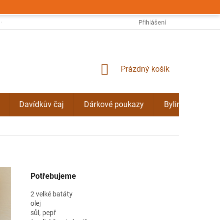
OBCHODNÍ PODMÍNKY
PODMÍNKY OCHRANY OSOBNÍCH ÚDAJŮ
Přihlášení
NÁKUPNÍ
Prázdný košík
KOŠÍK
Davídkův čaj
Dárkové poukazy
Bylinné kúry Do
Potřebujeme
2 velké batáty
olej
sůl, pepř