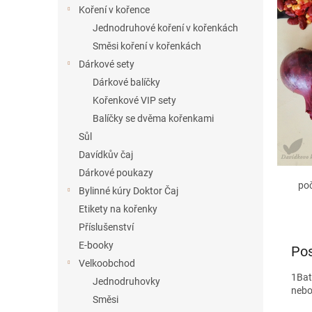
í
Koření v kořence
p
Jednodruhové koření v kořenkách
a
Směsi koření v kořenkách
n
Dárkové sety
e
Dárkové balíčky
l
Kořenkové VIP sety
Balíčky se dvěma kořenkami
Sůl
Davídkův čaj
Dárkové poukazy
po
Bylinné kúry Doktor Čaj
Etikety na kořenky
Příslušenství
E-booky
Pos
Velkoobchod
1
Bat
Jednodruhovky
nebo
Směsi