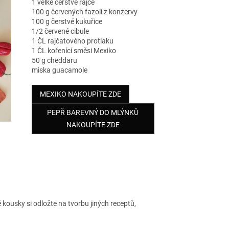
1 velké čerstvé rajče
100 g červených fazolí z konzervy
100 g čerstvé kukuřice
1/2 červené cibule
1 ČL rajčatového protlaku
1 ČL kořenící směsi Mexiko
50 g cheddaru
miska guacamole
MEXIKO NAKOUPÍTE ZDE
PEPŘ BAREVNÝ DO MLÝNKŮ
NAKOUPÍTE ZDE
é kousky si odložte na tvorbu jiných receptů,