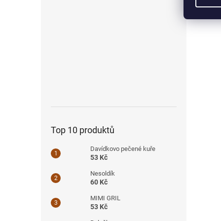
Top 10 produktů
Davídkovo pečené kuře
53 Kč
Nesoldík
60 Kč
MIMI GRIL
53 Kč