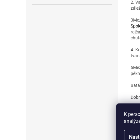
2. V
zálež
3
Mez
Spol
rajča
chut
4. K
tvar
5
Mez
pěkn
Batá
Dobr
K perso
analýze
Nast