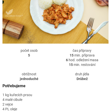
počet osob
čas přípravy
5
15
min. příprava
6
hod. odležení masa
15
min. restování
obtížnost
druh jídla
jednoduché
Drůbež
Potřebujeme
1 kg kuřecích prsou
4 malé cibule
2 vejce
4 PL oleje