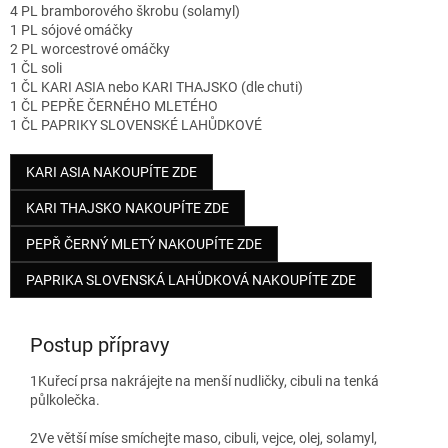
4 PL bramborového škrobu (solamyl)
1 PL sójové omáčky
2 PL worcestrové omáčky
1 ČL soli
1 ČL KARI ASIA nebo KARI THAJSKO (dle chuti)
1 ČL PEPŘE ČERNÉHO MLETÉHO
1 ČL PAPRIKY SLOVENSKÉ LAHŮDKOVÉ
KARI ASIA NAKOUPÍTE ZDE
KARI THAJSKO NAKOUPÍTE ZDE
PEPŘ ČERNÝ MLETÝ NAKOUPÍTE ZDE
PAPRIKA SLOVENSKÁ LAHŮDKOVÁ NAKOUPÍTE ZDE
Postup přípravy
1
Kuřecí prsa nakrájejte na menší nudličky, cibuli na tenká
půlkolečka.
2
Ve větší míse smíchejte maso, cibuli, vejce, olej, solamyl,