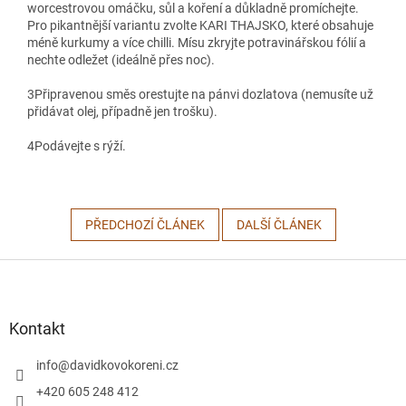
worcestrovou omáčku, sůl a koření a důkladně promíchejte.
Pro pikantnější variantu zvolte KARI THAJSKO, které obsahuje
méně kurkumy a více chilli. Mísu zkryjte potravinářskou fólií a
nechte odležet (ideálně přes noc).
3
Připravenou směs orestujte na pánvi dozlatova (nemusíte už
přidávat olej, případně jen trošku).
4
Podávejte s rýží.
PŘEDCHOZÍ ČLÁNEK
DALŠÍ ČLÁNEK
Z
á
p
a
Kontakt
t
í
info
@
davidkovokoreni.cz
+420 605 248 412