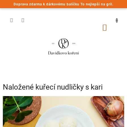
Přejít
Doprava zdarma k dárkovému balíčku To nejlepší na gril.
na
obsah
NÁKUP
KOŠÍK
Naložené kuřecí nudličky s kari