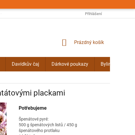
OBCHODNÍ PODMÍNKY
PODMÍNKY OCHRANY OSOBNÍCH ÚDAJŮ
Přihlášení
NÁKUPNÍ
Prázdný košík
KOŠÍK
Davídkův čaj
Dárkové poukazy
Bylinné kúry Do
atátovými plackami
Potřebujeme
Špenátové pyré:
500 g špenátových listů / 450 g
špenátového protlaku