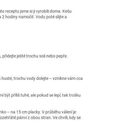
 receptu jsme si ji vyrobili doma. Kešu
a 2 hodiny namočit. Vodu poté slijte a
 přidejte ještě trochu soli nebo pepře.
š husté, trochu vody dolejte – vznikne vám cca
být příliš tuhé, ale pokud se lepí, tak trošku
enko – na 15 cm placky. V průběhu válení je
zehřáté pánvi z obou stran. Ve chvíli, kdy se