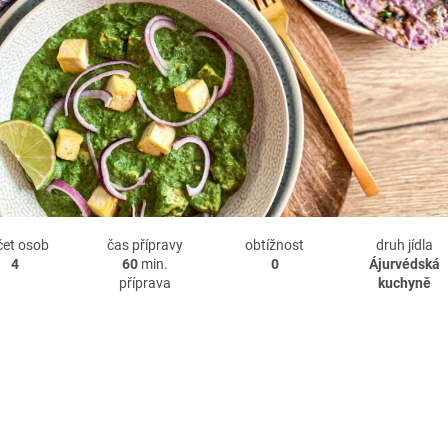
čet osob
čas přípravy
obtížnost
druh jídla
4
60
min.
0
Ájurvédská
příprava
kuchyně