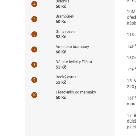
9
Při
Boloňka
60 Kč
10
Mů
Brambůrek
ořec
60 Kč
násl
Gril a rožeň
11
Ke
53 Kč
12
Př
Americké brambory
60 Kč
13
Os
Dětské bylinky Eliška
53 Kč
14
Př
Řecký gyros
15. 
53 Kč
220 
Těstovinky od maminky
60 Kč
16
Př
mouk
17
Tě
důle
plac