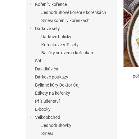
í
Koření v kořence
p
Jednodruhové koření v kořenkách
a
Směsi koření v kořenkách
n
Dárkové sety
e
Dárkové balíčky
l
Kořenkové VIP sety
Balíčky se dvěma kořenkami
Sůl
Davídkův čaj
po
Dárkové poukazy
Bylinné kúry Doktor Čaj
Etikety na kořenky
Příslušenství
E-booky
Velkoobchod
Jednodruhovky
Směsi