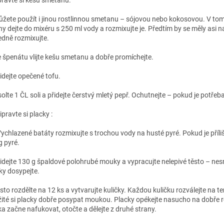
pravte si kešu smetanu.
žete použít i jinou rostlinnou smetanu – sójovou nebo kokosovou. V tomto
hy dejte do mixéru s 250 ml vody a rozmixujte je. Předtím by se měly asi n
edně rozmixujte.
 špenátu vlijte kešu smetanu a dobře promíchejte.
idejte opečené tofu.
olte 1 ČL soli a přidejte čerstvý mletý pepř. Ochutnejte – pokud je potřeba,
ipravte si placky :
Vychlazené batáty rozmixujte s trochou vody na husté pyré. Pokud je příli
g pyré.
idejte 130 g špaldové polohrubé mouky a vypracujte nelepivé těsto – nesmí 
y dosypejte.
sto rozdělte na 12 ks a vytvarujte kuličky. Každou kuličku rozválejte na t
žité si placky dobře posypat moukou. Placky opékejte nasucho na dobře ro
ka začne nafukovat, otočte a dělejte z druhé strany.