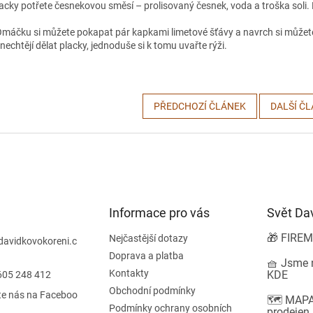
acky potřete česnekovou směsí – prolisovaný česnek, voda a troška soli.
Omáčku si můžete pokapat pár kapkami limetové šťávy a navrch si můžete
nechtějí dělat placky, jednoduše si k tomu uvařte rýži.
PŘEDCHOZÍ ČLÁNEK
DALŠÍ Č
Informace pro vás
Svět Da
🎁 FIREM
Nejčastější dotazy
davidkovokoreni.c
Doprava a platba
🧺 Jsme n
Kontakty
KDE
605 248 412
Obchodní podmínky
te nás na Faceboo
🗺️ MAPA
Podmínky ochrany osobních
prodejen