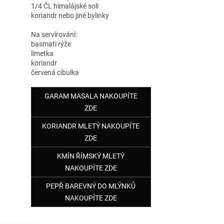
1/4 ČL himalájské soli
koriandr nebo jiné bylinky
Na servírování:
basmati rýže
limetka
koriandr
červená cibulka
GARAM MASALA NAKOUPÍTE
ZDE
KORIANDR MLETÝ NAKOUPÍTE
ZDE
KMÍN ŘÍMSKÝ MLETÝ
NAKOUPÍTE ZDE
PEPŘ BAREVNÝ DO MLÝNKŮ
NAKOUPÍTE ZDE