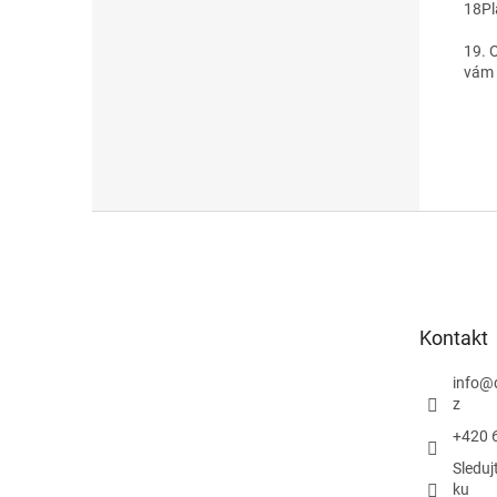
18
Pl
19. 
vám 
Z
á
p
a
t
Kontakt
í
info
@
z
+420 
Sleduj
ku