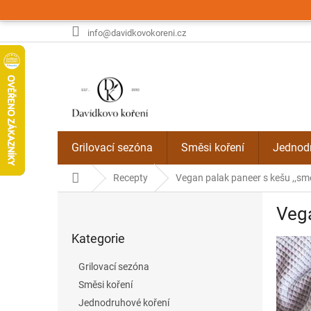
Přejít
na
obsah
info@davidkovokoreni.cz
Grilovací sezóna
Směsi koření
Jednodr
Domů
Recepty
Vegan palak paneer s kešu ,,s
P
Vega
o
Přeskočit
s
Kategorie
kategorie
t
r
Grilovací sezóna
a
Směsi koření
n
Jednodruhové koření
n