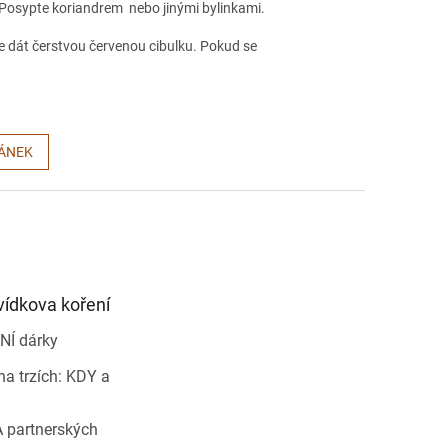
 Posypte koriandrem nebo jinými bylinkami.
 dát čerstvou červenou cibulku. Pokud se
LÁNEK
vídkova koření
NÍ dárky
a trzích: KDY a
 partnerských