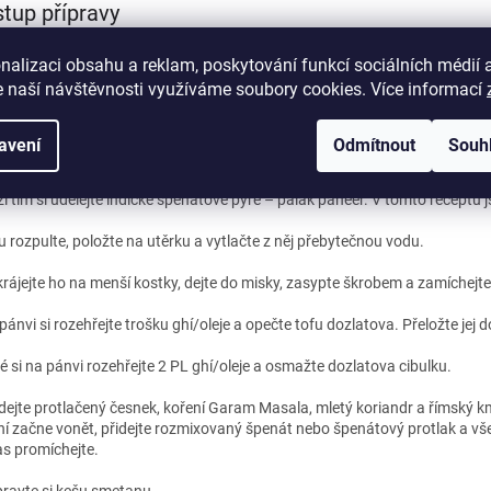
tup přípravy
stvé špenátové listy pořádně propláchněte a oblanšírujte. Teda vložte na 
nalizaci obsahu a reklam, poskytování funkcí sociálních médií 
y se studenou vodou. Následne opěť sceďte a rozmixujte v mixéru. Pokud
 naší návštěvnosti využíváme soubory cookies. Více informací
lik hodin před vařením z mrazáku nebo můžete použít i mražený, ale vařen
te vařit batát na placky. Očistěte jej, nakrájejte na kostky a vařte ve vr
avení
Odmítnout
Souh
 z batáty slejte do hrnečku a dejte bokem vychladnout. Můžete dát klidně 
i tím si udělejte indické špenátové pyré – palak paneer. V tomto receptu j
u rozpulte, položte na utěrku a vytlačte z něj přebytečnou vodu.
rájejte ho na menší kostky, dejte do misky, zasypte škrobem a zamíchejte
pánvi si rozehřejte trošku ghí/oleje a opečte tofu dozlatova. Přeložte jej 
é si na pánvi rozehřejte 2 PL ghí/oleje a osmažte dozlatova cibulku.
dejte protlačený česnek, koření Garam Masala, mletý koriandr a římský kmí
ní začne vonět, přidejte rozmixovaný špenát nebo špenátový protlak a vš
s promíchejte.