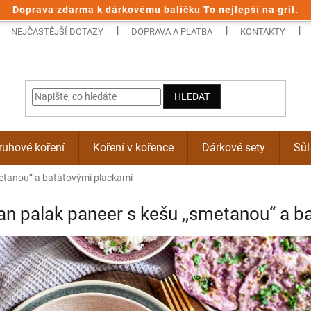
Doprava zdarma k dárkovému balíčku To nejlepší na gril.
NEJČASTĚJŠÍ DOTAZY
DOPRAVA A PLATBA
KONTAKTY
HLEDAT
uhové koření
Koření v kořence
Dárkové sety
Sůl
metanou“ a batátovými plackami
n palak paneer s kešu ,,smetanou“ a b