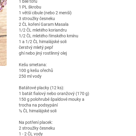
1 bílé tofu
1 PL škrobu
1 větší cibule (nebo 2 menší)
3 stroužky česneku
2 ČL koření Garam Masala
1/2 ČL mletého koriandru
1/2 ČL mletého římského kmínu
1 a 1/2 ČL himalájské soli
čerstvý mletý pepř
ghí nebo jiný rostlinný olej
Kešu smetana:
100 g kešu ořechů
250 ml vody
Batátové placky (12 ks):
1 batát fialový nebo oranžový (170 g)
150 g polohrubé špaldové mouky a
trocha na podsypání
½ ČL himalájské soli
Na potření placek:
2 stroužky česneku
1 - 2 ČL vody