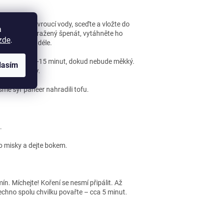
1 minutu do vroucí vody, sceďte a vložte do
a
 použijete mražený špenát, vytáhněte ho
zde
.
í bude trvat déle.
oucí vodě cca 10-15 minut, dokud nebude měkký.
lasím
i do ledničky.
sme sýr paneer nahradili tofu.
.
do misky a dejte bokem.
n. Míchejte! Koření se nesmí připálit. Až
echno spolu chvilku povařte – cca 5 minut.