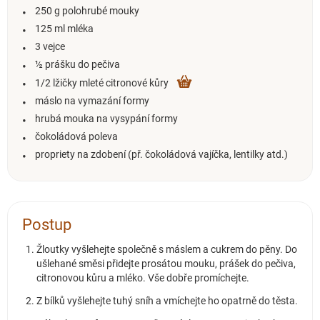
250 g polohrubé mouky
125 ml mléka
3 vejce
½ prášku do pečiva
1/2 lžičky mleté citronové kůry
máslo na vymazání formy
hrubá mouka na vysypání formy
čokoládová poleva
propriety na zdobení (př. čokoládová vajíčka, lentilky atd.)
Postup
Žloutky vyšlehejte společně s máslem a cukrem do pěny. Do
ušlehané směsi přidejte prosátou mouku, prášek do pečiva,
citronovou kůru a mléko. Vše dobře promíchejte.
Z bílků vyšlehejte tuhý sníh a vmíchejte ho opatrně do těsta.