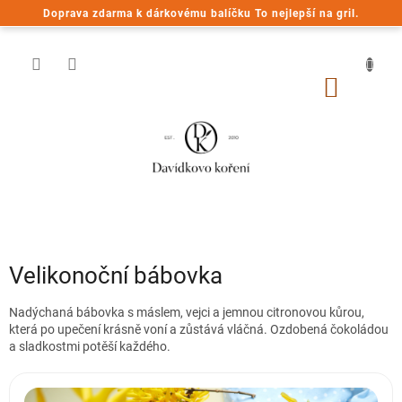
Přejít
Doprava zdarma k dárkovému balíčku To nejlepší na gril.
na
obsah
NÁKUP
KOŠÍK
Velikonoční bábovka
Nadýchaná bábovka s máslem, vejci a jemnou citronovou kůrou,
která po upečení krásně voní a zůstává vláčná. Ozdobená čokoládou
a sladkostmi potěší každého.