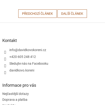
PŘEDCHOZÍ ČLÁNEK
DALŠÍ ČLÁNEK
Z
á
p
a
Kontakt
t
í
info
@
davidkovokoreni.cz
+420 605 248 412
Sledujte nás na Facebooku
davidkovo.koreni
Informace pro vás
Nejčastější dotazy
Doprava a platba