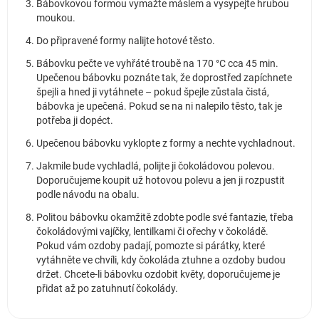
Bábovkovou formou vymažte máslem a vysypejte hrubou
moukou.
Do připravené formy nalijte hotové těsto.
Bábovku pečte ve vyhřáté troubě na 170 °C cca 45 min.
Upečenou bábovku poznáte tak, že doprostřed zapíchnete
špejli a hned ji vytáhnete – pokud špejle zůstala čistá,
bábovka je upečená. Pokud se na ni nalepilo těsto, tak je
potřeba ji dopéct.
Upečenou bábovku vyklopte z formy a nechte vychladnout.
Jakmile bude vychladlá, polijte ji čokoládovou polevou.
Doporučujeme koupit už hotovou polevu a jen ji rozpustit
podle návodu na obalu.
Politou bábovku okamžitě zdobte podle své fantazie, třeba
čokoládovými vajíčky, lentilkami či ořechy v čokoládě.
Pokud vám ozdoby padají, pomozte si párátky, které
vytáhněte ve chvíli, kdy čokoláda ztuhne a ozdoby budou
držet. Chcete-li bábovku ozdobit květy, doporučujeme je
přidat až po zatuhnutí čokolády.