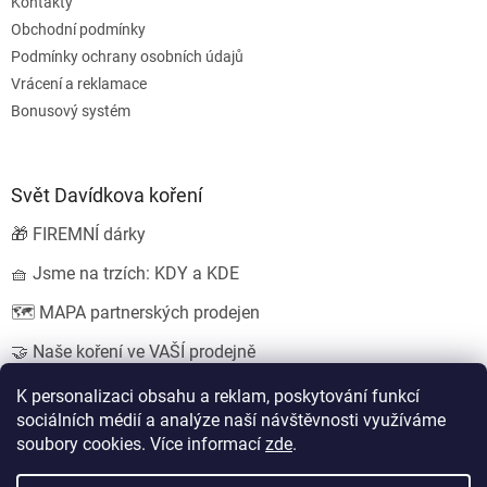
Kontakty
Obchodní podmínky
Podmínky ochrany osobních údajů
Vrácení a reklamace
Bonusový systém
Svět Davídkova koření
🎁 FIREMNÍ dárky
🧺 Jsme na trzích: KDY a KDE
🗺️ MAPA partnerských prodejen
🤝 Naše koření ve VAŠÍ prodejně
💍 SVATEBNÍ dárky
K personalizaci obsahu a reklam, poskytování funkcí
sociálních médií a analýze naší návštěvnosti využíváme
soubory cookies. Více informací
zde
.
Vytvořil Shoptet