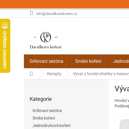
Přejít
na
obsah
info@davidkovokoreni.cz
Grilovací sezóna
Směsi koření
Jednodr
Domů
Recepty
Vývar z hovězí oháňky s maso
P
Výv
o
Přeskočit
s
Kategorie
kategorie
Hovězí 
t
Podávej
r
Grilovací sezóna
a
Směsi koření
n
Jednodruhové koření
n