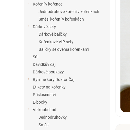
í
Koření v kořence
p
Jednodruhové koření v kořenkách
a
Směsi koření v kořenkách
n
Dárkové sety
e
Dárkové balíčky
l
Kořenkové VIP sety
Balíčky se dvěma kořenkami
Sůl
Davídkův čaj
Dárkové poukazy
Bylinné kúry Doktor Čaj
Etikety na kořenky
Příslušenství
E-booky
Velkoobchod
Jednodruhovky
Směsi