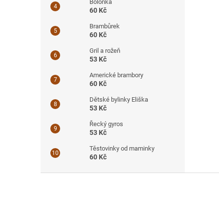
Boloňka
60 Kč
Brambůrek
60 Kč
Gril a rožeň
53 Kč
Americké brambory
60 Kč
Dětské bylinky Eliška
53 Kč
Řecký gyros
53 Kč
Těstovinky od maminky
60 Kč
Z
á
p
a