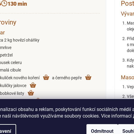
Pos
6
130 min
Výva
roviny
Mas
olej
ar
Při
ca 2 kg hovězí oháňky
s m
 mrkve
dolé
 petržel
Kdy
ousek celeru
nak
 malá cibule
Maso
 kuliček nového koření
a černého pepře
 kuličky jalovce
Vep
 bobkové listy
Vše
/2 lžičky kurkumy
sůl
nalizaci obsahu a reklam, poskytování funkcí sociálních médií 
ibeček dle chuti
Lžič
 naší návštěvnosti využíváme soubory cookies. Více informací
ůl dle chuti
stej
Sli
avení
Odmítnout
Souh
ové knedlíčky
vař