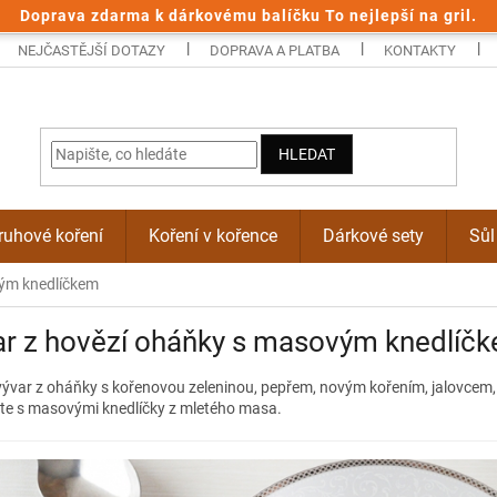
Doprava zdarma k dárkovému balíčku To nejlepší na gril.
NEJČASTĚJŠÍ DOTAZY
DOPRAVA A PLATBA
KONTAKTY
HLEDAT
uhové koření
Koření v kořence
Dárkové sety
Sůl
vým knedlíčkem
ar z hovězí oháňky s masovým knedlíč
vývar z oháňky s kořenovou zeleninou, pepřem, novým kořením, jalovcem
te s masovými knedlíčky z mletého masa.