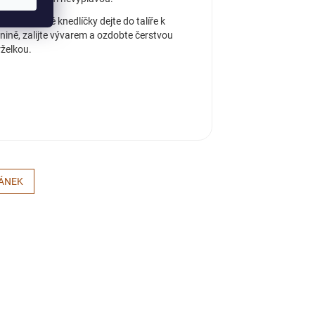
řené masové knedlíčky dejte do talíře k
enině, zalijte vývarem a ozdobte čerstvou
rželkou.
LÁNEK