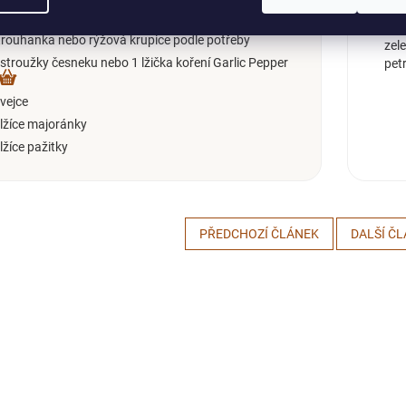
00 g mletého hovězího a vepřového (půl na půl)
Uva
trouhanka nebo rýžová krupice podle potřeby
zel
 stroužky česneku nebo 1 lžička koření Garlic Pepper
pet
 vejce
 lžíce majoránky
 lžíce pažitky
PŘEDCHOZÍ ČLÁNEK
DALŠÍ Č