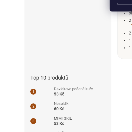
3
s
2
2
1
1
Top 10 produktů
Davídkovo pečené kuře
53 Kč
Nesoldík
60 Kč
MIMI GRIL
53 Kč