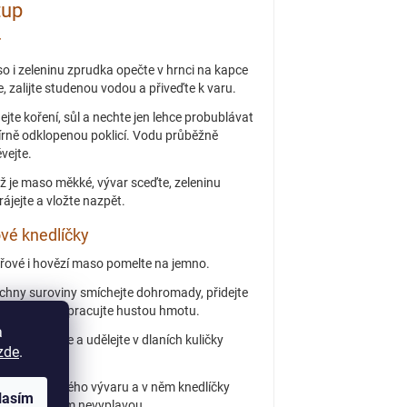
tup
r
o i zeleninu zprudka opečte v hrnci na kapce
e, zalijte studenou vodou a přiveďte k varu.
dejte koření, sůl a nechte jen lehce probublávat
írně odklopenou poklicí. Vodu průběžně
vejte.
ž je maso měkké, vývar sceďte, zeleninu
rájejte a vložte nazpět.
vé knedlíčky
řové i hovězí maso pomelte na jemno.
chny suroviny smíchejte dohromady, přidejte
 a koření a vypracujte hustou hmotu.
a
kou nabírejte a udělejte v dlaních kuličky
zde
.
né velikosti.
jte trochu čistého vývaru a v něm knedlíčky
lasím
te, dokud vám nevyplavou.