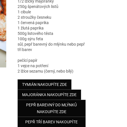
1/2 lžičky majoránky
250g špenátových listů
1 cibule
2 stroužky česneku
1 červená paprika
1 žlutá paprika
500g listového těsta
100g sýru feta
sůl, pepř barevný do mlýnku nebo pepř
tří barev
pečící papír
1 vejce na potření
2 lžíce sezamu (černý, nebo bílý)
TYMIÁN NAKOUPÍTE ZDE
MAJORÁNKA NAKOUPÍTE ZDE
PEPŘ BAREVNÝ DO MLÝNKŮ
NAKOUPÍTE ZDE
PEPŘ TŘÍ BAREV NAKOUPÍTE