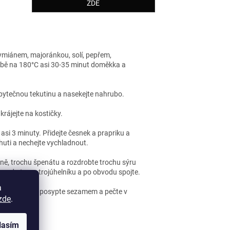
ZDE
 tymiánem, majoránkou, solí, pepřem,
oubě na 180°C asi 30-35 minut doměkka a
ebytečnou tekutinu a nasekejte nahrubo.
krájejte na kostičky.
e asi 3 minuty. Přidejte česnek a prapriku a
huti a nechejte vychladnout.
plně, trochu špenátu a rozdrobte trochu sýru
pem do tvaru trojúhelníku a po obvodu spojte.
a
ehaným vejcem, posypte sezamem a pečte v
zde
.
lasím