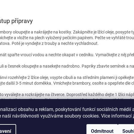
tup přípravy
mbory oloupejte a nakrájejte na kostky. Zakápněte je lžící oleje, posypte
íchejte a vložte na plech vyložený pečícím papírem. Pečte ve vyhřáté tr
atova. Poté je vyndejte z trouby a nechte vychladnout.
nát spařte vroucí vodou a nechte okapat v cedníku. Vymačkejte z něj př
uli a česnek oloupejte a nasekejte nadrobno. Papriky zbavte semínek a na
ánvi rozehřejte 2 lžíce oleje, vsypte cibuli a na středním plameni ji opékejt
ujte další 3-5 minut doměkka. Vmíchejte brambory, osolte a opepřete dle c
to vyválejte a rozkrájejte na čtverce. Doprostřed každého dejte 1 lžíci ná
. Okraje těsta potřete rozšlehaným vejcem a těsto přeložte protilehlým cí
nalizaci obsahu a reklam, poskytování funkcí sociálních médií 
júhelníky skládejte na plech vyložený pečícím papírem, potřete je rozšl
 naší návštěvnosti využíváme soubory cookies. Více informací
bě předehříté na 180°C asi 25 minut dozlatova.
ou chuť!
avení
Odmítnout
Souh