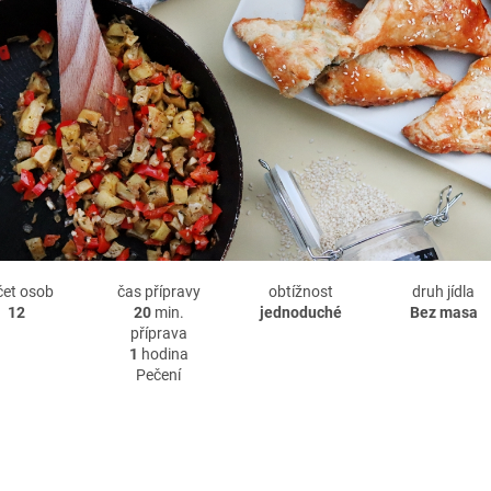
čet osob
čas přípravy
obtížnost
druh jídla
12
20
min.
jednoduché
Bez masa
příprava
1
hodina
Pečení