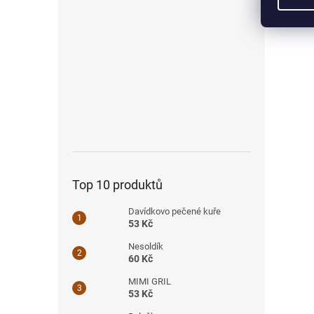
Top 10 produktů
Davídkovo pečené kuře
53 Kč
Nesoldík
60 Kč
MIMI GRIL
53 Kč