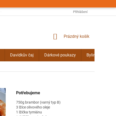
OBCHODNÍ PODMÍNKY
PODMÍNKY OCHRANY OSOBNÍCH ÚDAJŮ
Přihlášení
NÁKUPNÍ
Prázdný košík
KOŠÍK
Davídkův čaj
Dárkové poukazy
Bylinné kúry Do
Potřebujeme
750g brambor (varný typ B)
3 lžíce olivového oleje
1 lžička tymiánu