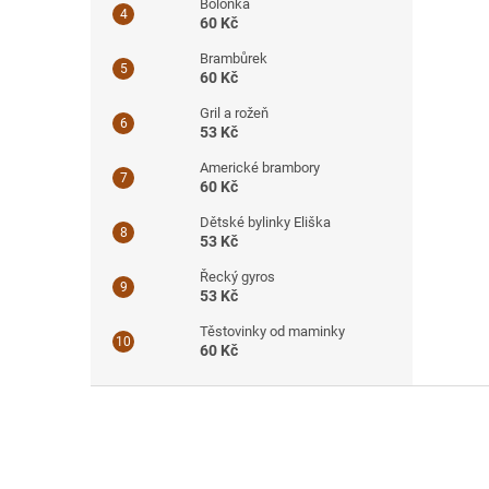
Boloňka
60 Kč
Brambůrek
60 Kč
Gril a rožeň
53 Kč
Americké brambory
60 Kč
Dětské bylinky Eliška
53 Kč
Řecký gyros
53 Kč
Těstovinky od maminky
60 Kč
Z
á
p
a