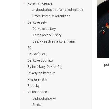
í
Koření v kořence
p
Jednodruhové koření v kořenkách
a
Směsi koření v kořenkách
n
Dárkové sety
e
Dárkové balíčky
l
Kořenkové VIP sety
Balíčky se dvěma kořenkami
Sůl
Davídkův čaj
Dárkové poukazy
po
Bylinné kúry Doktor Čaj
Etikety na kořenky
Příslušenství
E-booky
Velkoobchod
Jednodruhovky
Směsi