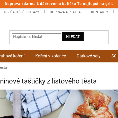
Doprava zdarma k dárkovému balíčku To nejlepší na gril.
NEJČASTĚJŠÍ DOTAZY
DOPRAVA A PLATBA
KONTAKTY
HLEDAT
uhové koření
Koření v kořence
Dárkové sety
Sůl
těsta
ninové taštičky z listového těsta