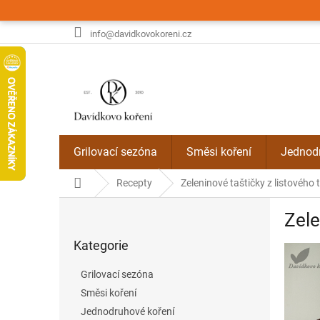
Přejít
na
obsah
info@davidkovokoreni.cz
Grilovací sezóna
Směsi koření
Jednodr
Domů
Recepty
Zeleninové taštičky z listového 
P
Zele
o
Přeskočit
s
Kategorie
kategorie
t
r
Grilovací sezóna
a
Směsi koření
n
Jednodruhové koření
n