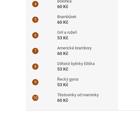
Boloňka
60 Kč
Brambůrek
60 Kč
Gril a rožeň
53 Kč
Americké brambory
60 Kč
Dětské bylinky Eliška
53 Kč
Řecký gyros
53 Kč
Těstovinky od maminky
60 Kč
Z
á
p
a