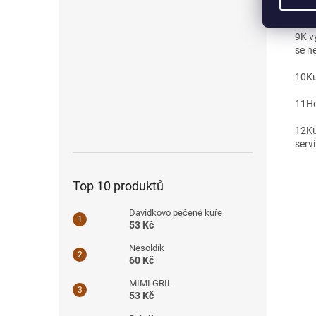
8
Mez
9
K v
se ne
10
Ku
11
Ho
12
Ku
serv
Top 10 produktů
Davídkovo pečené kuře
53 Kč
Nesoldík
60 Kč
MIMI GRIL
53 Kč