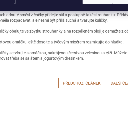
itím dokončete čočkové kofty.
ychladnuté směsi z čočky přidejte sůl a postupně také strouhanku. Přidáv
měla rozpadávat, ale nesmí být příliš suchá a tvarujte kuličky.
ličky obalujte ve zbytku strouhanky a na rozpáleném oleji je osmažte z o
tovou omáčku ještě dosolte a tyčovým mixérem rozmixujte do hladka.
ličky servírujte s omáčkou, nakrájenou čerstvou zeleninou a rýží. Můžete al
írovat třeba se salátem a jogurtovým dresinkem.
PŘEDCHOZÍ ČLÁNEK
DALŠÍ Č