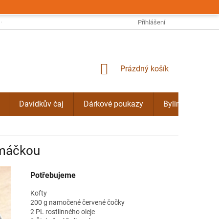
OBCHODNÍ PODMÍNKY
PODMÍNKY OCHRANY OSOBNÍCH ÚDAJŮ
Přihlášení
NÁKUPNÍ
Prázdný košík
KOŠÍK
Davídkův čaj
Dárkové poukazy
Bylinné kúry Do
omáčkou
Potřebujeme
Kofty
200 g namočené červené čočky
2 PL rostlinného oleje