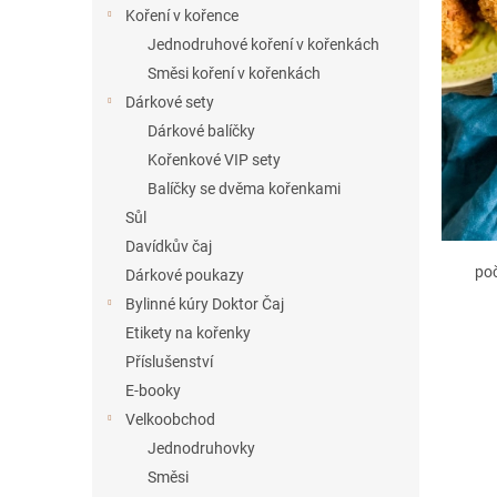
í
Koření v kořence
p
Jednodruhové koření v kořenkách
a
Směsi koření v kořenkách
n
Dárkové sety
e
Dárkové balíčky
l
Kořenkové VIP sety
Balíčky se dvěma kořenkami
Sůl
Davídkův čaj
po
Dárkové poukazy
Bylinné kúry Doktor Čaj
Etikety na kořenky
Příslušenství
E-booky
Velkoobchod
Jednodruhovky
Směsi