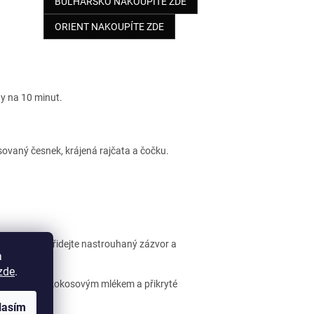
BULHARSKO NAKOUPÍTE ZDE
ORIENT NAKOUPÍTE ZDE
dy na 10 minut.
isovaný česnek, krájená rajčata a čočku.
dohromady. Přidejte nastrouhaný zázvor a
a
zde
.
echno zalijte kokosovým mlékem a přikryté
lasím