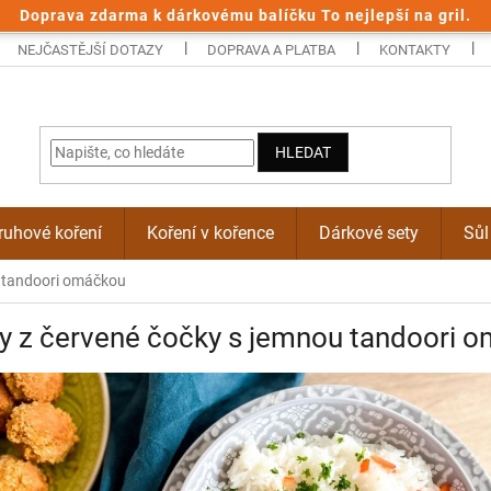
Doprava zdarma k dárkovému balíčku To nejlepší na gril.
NEJČASTĚJŠÍ DOTAZY
DOPRAVA A PLATBA
KONTAKTY
HLEDAT
uhové koření
Koření v kořence
Dárkové sety
Sůl
u tandoori omáčkou
y z červené čočky s jemnou tandoori 