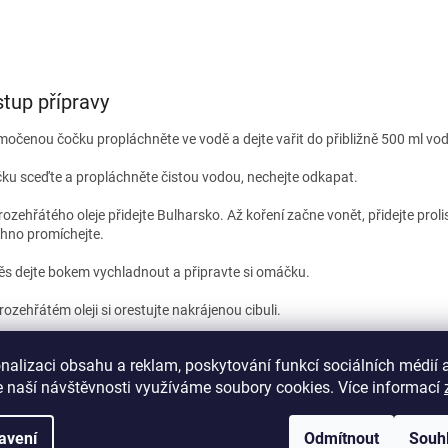
tup přípravy
očenou čočku propláchněte ve vodě a dejte vařit do přibližně 500 ml vo
ku sceďte a propláchněte čistou vodou, nechejte odkapat.
rozehřátého oleje přidejte Bulharsko. Až koření začne vonět, přidejte prol
hno promíchejte.
s dejte bokem vychladnout a připravte si omáčku.
rozehřátém oleji si orestujte nakrájenou cibuli.
dejte nakrájenou a očištěnou mrkev a papriku a krátce restujte všechno 
nalizaci obsahu a reklam, poskytování funkcí sociálních médií 
í Orient.
 naší návštěvnosti využíváme soubory cookies. Více informací
koření začne vonět, přidejte kešu ořechy a konzervu krájených rajčat. Vš
e na mírném ohni 15 minut.
avení
Odmítnout
Souh