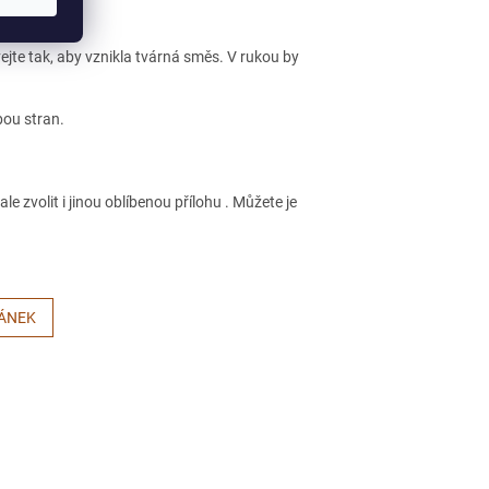
ejte tak, aby vznikla tvárná směs. V rukou by
bou stran.
e zvolit i jinou oblíbenou přílohu . Můžete je
LÁNEK