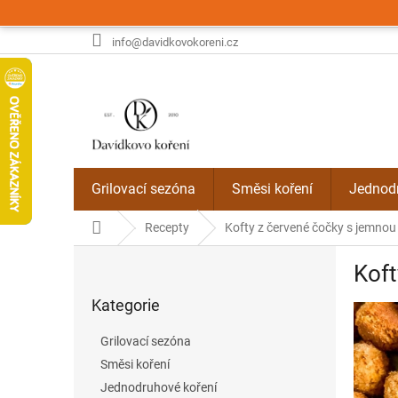
Přejít
na
obsah
info@davidkovokoreni.cz
Grilovací sezóna
Směsi koření
Jednodr
Domů
Recepty
Kofty z červené čočky s jemno
P
Koft
o
Přeskočit
s
Kategorie
kategorie
t
r
Grilovací sezóna
a
Směsi koření
n
Jednodruhové koření
n