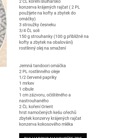
2 ČL koření Bulharsko
konzerva krájených rajčat ( 2 PL
použijete na kofty a zbytek do
omáčky)
3 stroužky česneku
3/4 ČL soli
150 g strouhanky (100 g přibližně na
kofty a zbytek na obalování)
rostlinný olej na smažení
Jemná tandoori omáčka
2 PL rostlinného oleje
1/2 červené papriky
1 mrkev
1 cibule
1 cm zázvoru, očištěného a
nastrouhaného
2 ČL koření Orient
hrst namočených kešu ořechů
zbytek konzervy krájených rajčat
konzerva kokosového mléka