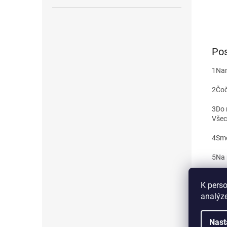
Pos
1
Nam
2
Čoč
3
Do 
Všec
4
Smě
5
Na 
6
Při
K perso
kořen
analýze
7
Až 
vařt
Nast