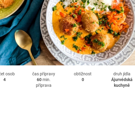
čet osob
čas přípravy
obtížnost
druh jídla
4
60
min.
0
Ájurvédská
příprava
kuchyně