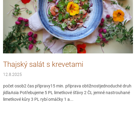
č
l
á
n
k
ů
Thajský salát s krevetami
12.8.2025
počet osob2 čas přípravy15 min. příprava obtížnostjednoduché druh
jídlaAsia Potřebujeme 5 PL limetkové šťávy 2 ČL jemně nastrouhané
limetkové kůry 3 PL rybí omáčky 1 a...