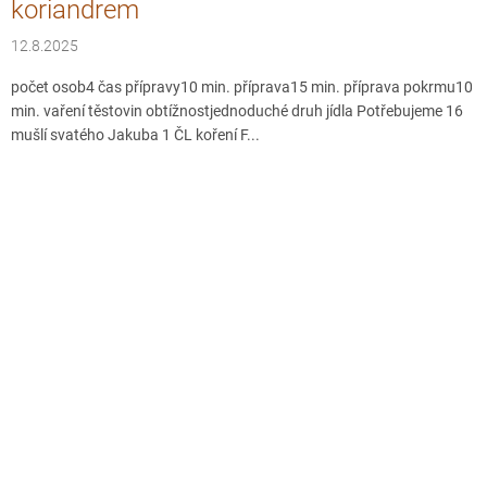
koriandrem
12.8.2025
počet osob4 čas přípravy10 min. příprava15 min. příprava pokrmu10
min. vaření těstovin obtížnostjednoduché druh jídla Potřebujeme 16
mušlí svatého Jakuba 1 ČL koření F...