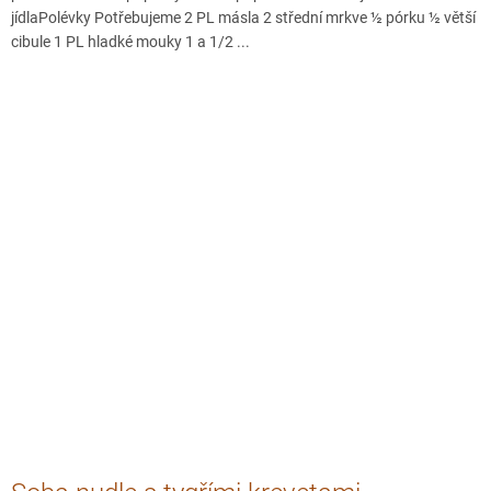
jídlaPolévky Potřebujeme 2 PL másla 2 střední mrkve ½ pórku ½ větší
cibule 1 PL hladké mouky 1 a 1/2 ...