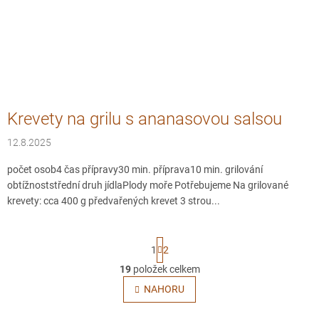
Krevety na grilu s ananasovou salsou
12.8.2025
počet osob4 čas přípravy30 min. příprava10 min. grilování
obtížnoststřední druh jídlaPlody moře Potřebujeme Na grilované
krevety: cca 400 g předvařených krevet 3 strou...
S
1
2
t
r
19
položek celkem
O
á
v
NAHORU
n
l
k
o
á