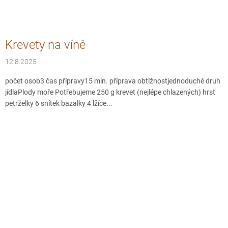
Krevety na víně
12.8.2025
počet osob3 čas přípravy15 min. příprava obtížnostjednoduché druh
jídlaPlody moře Potřebujeme 250 g krevet (nejlépe chlazených) hrst
petrželky 6 snítek bazalky 4 lžíce...