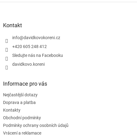
v
Z
d
á
a
á
n
c
p
í
í
a
Kontakt
p
t
r
í
info
@
davidkovokoreni.cz
v
k
+420 605 248 412
y
Sledujte nás na Facebooku
v
ý
davidkovo.koreni
p
i
s
Informace pro vás
u
Nejčastější dotazy
Doprava a platba
Kontakty
Obchodní podmínky
Podmínky ochrany osobních údajů
Vrácení a reklamace