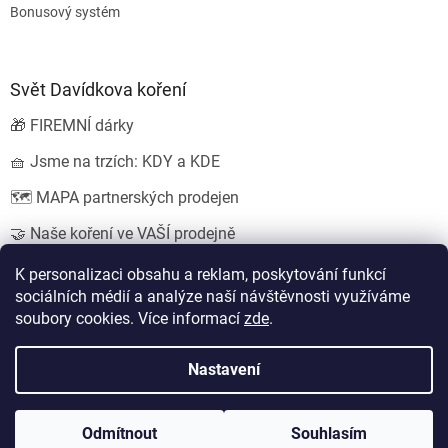
Bonusový systém
Svět Davídkova koření
🎁 FIREMNÍ dárky
🧺 Jsme na trzích: KDY a KDE
🗺️ MAPA partnerských prodejen
🤝 Naše koření ve VAŠÍ prodejně
💍 SVATEBNÍ dárky
K personalizaci obsahu a reklam, poskytování funkcí
sociálních médií a analýze naší návštěvnosti využíváme
soubory cookies. Více informací
zde
.
Vytvořil Shoptet
Nastavení
Copyright 2026
Koření od Davídka s.r.o.
. Všechna práva
Odmítnout
Souhlasím
vyhrazena.
Upravit nastavení cookies