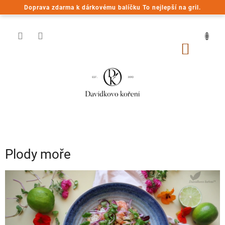
Přejít
Doprava zdarma k dárkovému balíčku To nejlepší na gril.
na
obsah
NÁKUP
KOŠÍK
Plody moře
V
ý
p
i
s