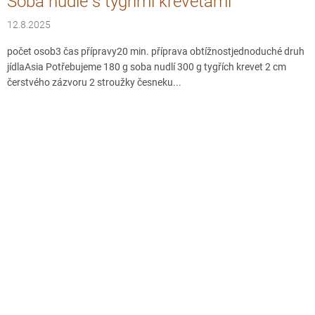
Soba nudle s tygřími krevetami
12.8.2025
počet osob3 čas přípravy20 min. příprava obtížnostjednoduché druh
jídlaAsia Potřebujeme 180 g soba nudlí 300 g tygřích krevet 2 cm
čerstvého zázvoru 2 stroužky česneku...