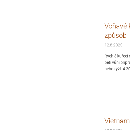
Voňavé k
způsob
12.8.2025
Rychlé kuřecí
pěti vůní přip
nebo rýží. 4 2
Vietnam