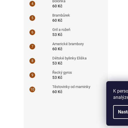
Boloňka
60 Kč
Brambůrek
60 Kč
Gril a rožeň
53 Kč
Americké brambory
60 Kč
Dětské bylinky Eliška
53 Kč
Řecký gyros
53 Kč
Těstovinky od maminky
K perso
60 Kč
analýze
Nast