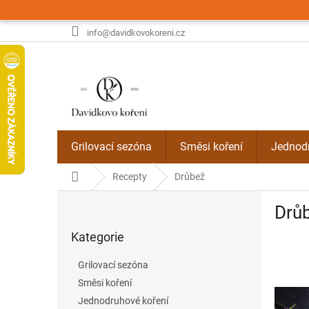
Přejít
na
obsah
info@davidkovokoreni.cz
Grilovací sezóna
Směsi koření
Jednodr
Domů
Recepty
Drůbež
P
Drů
o
Přeskočit
s
Kategorie
kategorie
t
r
Grilovací sezóna
a
Směsi koření
n
V
Jednodruhové koření
n
ý