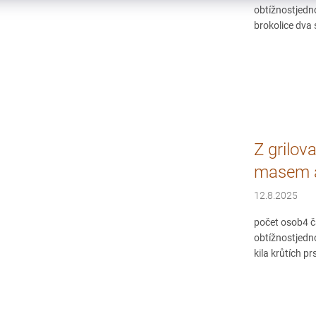
obtížnostjedn
brokolice dva
Z grilov
masem a
12.8.2025
počet osob4 č
obtížnostjedn
kila krůtích p