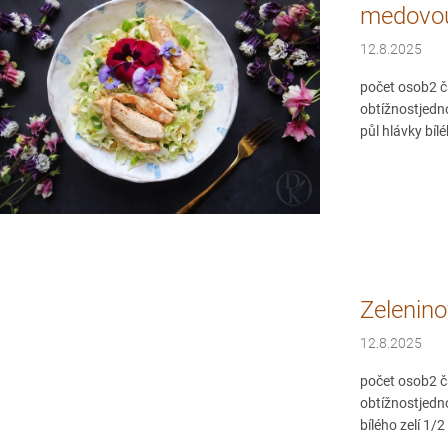
medovou
12.8.2025
počet osob2 č
obtížnostjedn
půl hlávky bíléh
Zelenin
12.8.2025
počet osob2 č
obtížnostjedn
bílého zelí 1/2