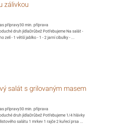
 zálivkou
as přípravy30 min. příprava
oduché druh jídlaDrůbež Potřebujeme Na salát -
o zelí - 1 větší jablko - 1 - 2 jarní cibulky - ...
ový salát s grilovaným masem
as přípravy30 min. příprava
oduché druh jídlaDrůbež Potřebujeme 1/4 hlávky
 listového salátu 1 mrkev 1 rajče 2 kuřecí prsa ...