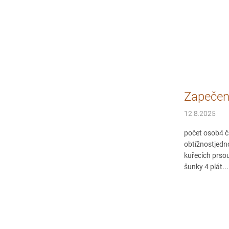
Zapečený
12.8.2025
počet osob4 č
obtížnostjedn
kuřecích prso
šunky 4 plát...