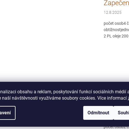
Zapečen
12.8.2025
počet osob4 č
obtížnostjedn
2 PL oleje 200
nalizaci obsahu a reklam, poskytování funkcí sociálních médií 
Zapečen
 naší návštěvnosti využíváme soubory cookies. Více informací
a nivou
avení
Odmítnout
Souh
12.8.2025
počet osob2 č