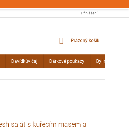
OBCHODNÍ PODMÍNKY
PODMÍNKY OCHRANY OSOBNÍCH ÚDAJŮ
Přihlášení
NÁKUPNÍ
Prázdný košík
KOŠÍK
Davídkův čaj
Dárkové poukazy
Bylinné kúry Do
resh salát s kuřecím masem a