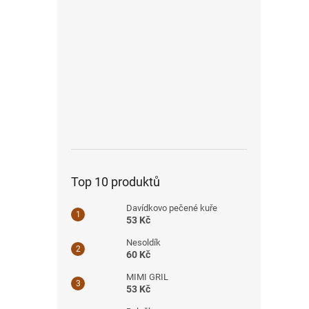
Top 10 produktů
Davídkovo pečené kuře
53 Kč
Nesoldík
60 Kč
MIMI GRIL
53 Kč