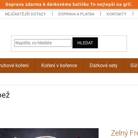
Doprava zdarma k dárkovému balíčku To nejlepší na gril.
NEJČASTĚJŠÍ DOTAZY
DOPRAVA A PLATBA
KONTAKTY
HLEDAT
uhové koření
Koření v kořence
Dárkové sety
Sůl
bež
Zelný F