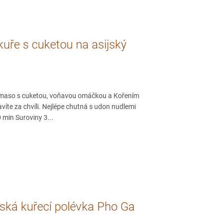
uře s cuketou na asijský
 maso s cuketou, voňavou omáčkou a Kořením
ravíte za chvíli. Nejlépe chutná s udon nudlemi
0 min Suroviny 3...
ská kuřecí polévka Pho Ga