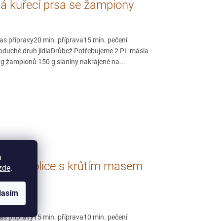
á kuřecí prsa se žampiony
as přípravy20 min. příprava15 min. pečení
oduché druh jídlaDrůbež Potřebujeme 2 PL másla
 g žampionů 150 g slaniny nakrájené na...
a
á brokolice s krůtím masem
zde
.
lasím
as přípravy15 min. příprava10 min. pečení