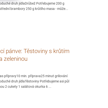
oduché druh jídlaDrůbež Potřebujeme 200 g
 střední brambory 250 g krůtího masa - může...
ací pánve: Těstoviny s krůtím
 zeleninou
as přípravy10 min. příprava25 minut grilování
oduché druh jídlaTěstoviny Potřebujeme asi půl
rsou 2 cukety 1 salátová okurka 6 ...