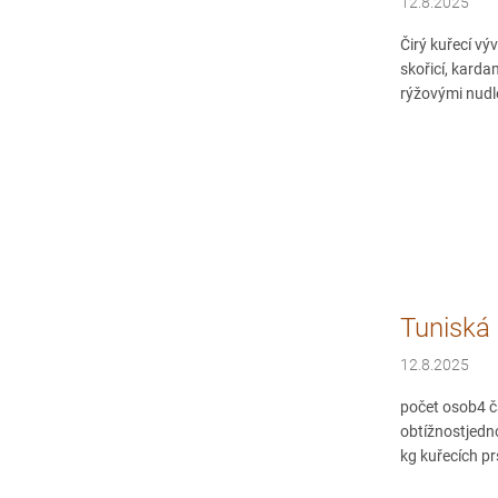
12.8.2025
Čirý kuřecí vý
skořicí, kard
rýžovými nudle
Tuniská
12.8.2025
počet osob4 č
obtížnostjedn
kg kuřecích p