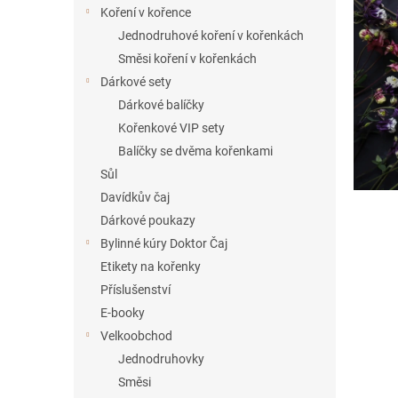
í
Koření v kořence
p
p
i
Jednodruhové koření v kořenkách
a
s
Směsi koření v kořenkách
n
č
Dárkové sety
e
l
Dárkové balíčky
l
á
Kořenkové VIP sety
n
Balíčky se dvěma kořenkami
k
ů
Sůl
Davídkův čaj
Dárkové poukazy
Bylinné kúry Doktor Čaj
Etikety na kořenky
Příslušenství
E-booky
Velkoobchod
Jednodruhovky
Směsi