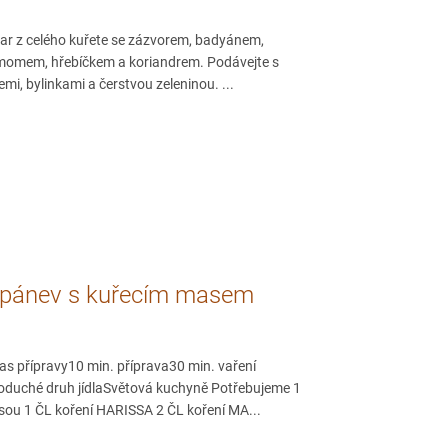
var z celého kuřete se zázvorem, badyánem,
amomem, hřebíčkem a koriandrem. Podávejte s
mi, bylinkami a čerstvou zeleninou. ...
 pánev s kuřecím masem
as přípravy10 min. příprava30 min. vaření
oduché druh jídlaSvětová kuchyně Potřebujeme 1
rsou 1 ČL koření HARISSA 2 ČL koření MA...