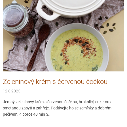
p
i
s
č
l
á
n
k
ů
Zeleninový krém s červenou čočkou
12.8.2025
Jemný zeleninový krém s červenou čočkou, brokolicí, cuketou a
smetanou zasytí a zahřeje. Podávejte ho se semínky a dobrým
pečivem. 4 porce 40 min S...