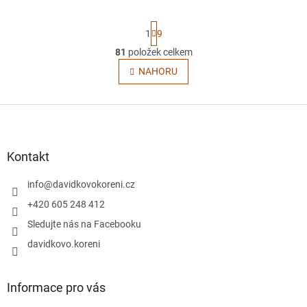
S
1
9
t
r
81
položek celkem
O
á
v
NAHORU
n
l
k
o
á
v
Z
d
á
a
á
n
c
p
í
í
a
Kontakt
p
t
r
í
info
@
davidkovokoreni.cz
v
k
+420 605 248 412
y
Sledujte nás na Facebooku
v
ý
davidkovo.koreni
p
i
s
Informace pro vás
u