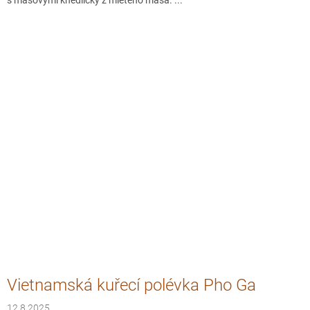
s masovými knedlíčky z mletého masa. ...
Vietnamská kuřecí polévka Pho Ga
12.8.2025