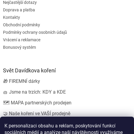
Nejčastější dotazy
Doprava a platba
Kontakty
Obchodní podmínky
Podmínky ochrany osobních údajů
Vrácení a reklamace
Bonusový systém
Svět Davídkova koření
🎁 FIREMNÍ dárky
🧺 Jsme na trzích: KDY a KDE
🗺️ MAPA partnerských prodejen
🤝 Naše koření ve VAŠÍ prodejně
💍 SVATEBNÍ dárky
K personalizaci obsahu a reklam, poskytování funkcí
sociálních médií a analýze naší návštěvnosti využíváme