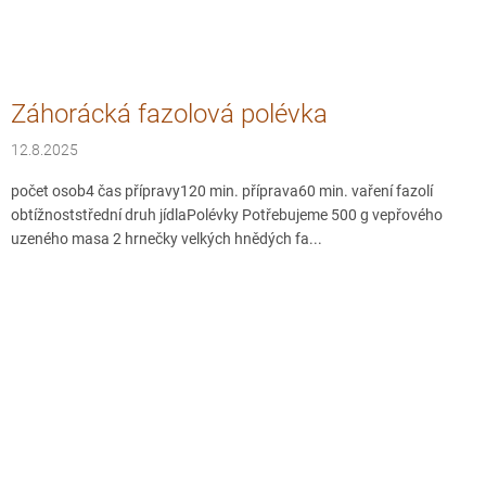
Záhorácká fazolová polévka
12.8.2025
počet osob4 čas přípravy120 min. příprava60 min. vaření fazolí
obtížnoststřední druh jídlaPolévky Potřebujeme 500 g vepřového
uzeného masa 2 hrnečky velkých hnědých fa...