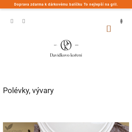
Přejít
Doprava zdarma k dárkovému balíčku To nejlepší na gril.
na
obsah
NÁKUP
KOŠÍK
Polévky, vývary
V
ý