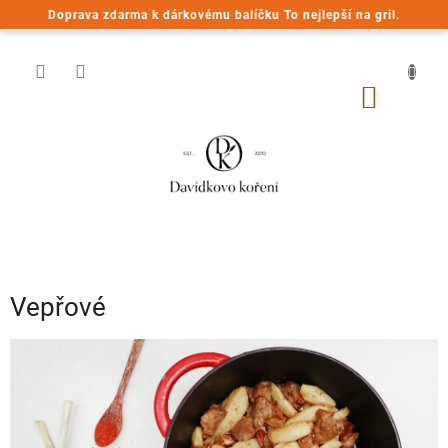
Přejít
Doprava zdarma k dárkovému balíčku To nejlepší na gril.
na
obsah
NÁKUP
KOŠÍK
Vepřové
V
ý
p
i
s