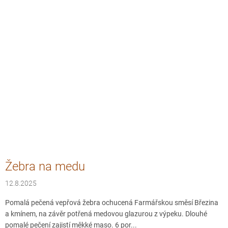
Žebra na medu
12.8.2025
Pomalá pečená vepřová žebra ochucená Farmářskou směsí Březina
a kmínem, na závěr potřená medovou glazurou z výpeku. Dlouhé
pomalé pečení zajistí měkké maso. 6 por...