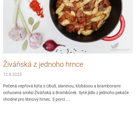
č
l
á
n
k
ů
Živáňská z jednoho hrnce
12.8.2025
Pečená vepřová kýta s cibulí, slaninou, klobásou a bramborami
ochucená směsí Živáňská a Brambůrek. Syté jídlo z jednoho pekáče
vhodné pro litinový hrnec. 5 porcí ...