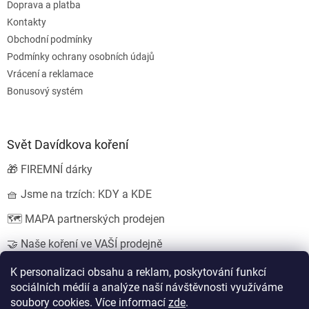
Doprava a platba
Kontakty
Obchodní podmínky
Podmínky ochrany osobních údajů
Vrácení a reklamace
Bonusový systém
Svět Davídkova koření
🎁 FIREMNÍ dárky
🧺 Jsme na trzích: KDY a KDE
🗺️ MAPA partnerských prodejen
🤝 Naše koření ve VAŠÍ prodejně
💍 SVATEBNÍ dárky
K personalizaci obsahu a reklam, poskytování funkcí
sociálních médií a analýze naší návštěvnosti využíváme
soubory cookies. Více informací
zde
.