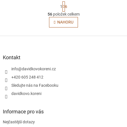
S
1
6
t
r
56
položek celkem
O
á
v
NAHORU
n
l
k
o
á
v
Z
d
á
a
á
n
c
p
í
í
a
Kontakt
p
t
r
í
info
@
davidkovokoreni.cz
v
k
+420 605 248 412
y
Sledujte nás na Facebooku
v
ý
davidkovo.koreni
p
i
s
Informace pro vás
u
Nejčastější dotazy