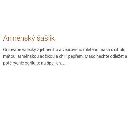
Arménský šašlik
Grilované válečky z jehněčího a vepřového mletého masa s cibulí,
mátou, arménskou adžikou a chilli pepřem. Maso nechte odležet a
poté rychle ogrilujte na špejlích. ...