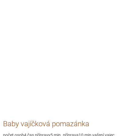
Baby vajíčková pomazánka
počet osob4 čas přípravy5 min. příprava10 min vaření vajec