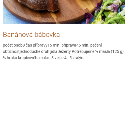
k
ů
Banánová bábovka
počet osob8 čas přípravy15 min. příprava45 min. pečení
obtížnostjednoduché druh jídlaDezerty Potřebujeme ½ másla (125 g)
¾ hrnku krupicového cukru 3 vejce 4 - 5 zralýc...