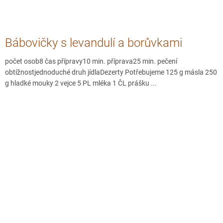
Bábovičky s levandulí a borůvkami
počet osob8 čas přípravy10 min. příprava25 min. pečení
obtížnostjednoduché druh jídlaDezerty Potřebujeme 125 g másla 250
g hladké mouky 2 vejce 5 PL mléka 1 ČL prášku ...