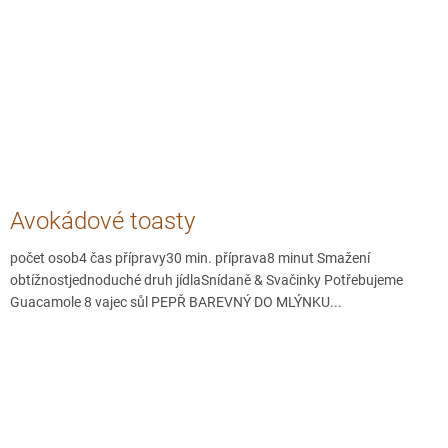
Avokádové toasty
počet osob4 čas přípravy30 min. příprava8 minut Smažení
obtížnostjednoduché druh jídlaSnídaně & Svačinky Potřebujeme
Guacamole 8 vajec sůl PEPŘ BAREVNÝ DO MLÝNKU...