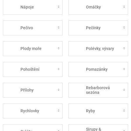
Nápoje
Omáčky
Pečivo
Pečínky
Plody moře
Polévky, vývary
Pohoštění
Pomazánky
Rebarborová
Přílohy
sezóna
Rychlovky
Ryby
Sirupy &