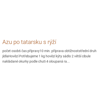
Azu po tatarsku s rýží
počet osob6 čas přípravy10 min. příprava obtížnoststřední druh
jídlaHovězí Potřebujeme 1 kg hovězí kýty sádlo 2 větší cibule
nakládané okurky podle chuti 4 oloupaná ra...