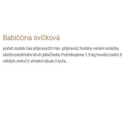
Babiččina svíčková
počet osob6 čas přípravy20 min. příprava2 hodiny vaření omáčky
obtížnoststřední druh jídlaČesko Potřebujeme 1,5 kg hovězí zadní 5
větších mrkví 2 střední cibule 2 koře...