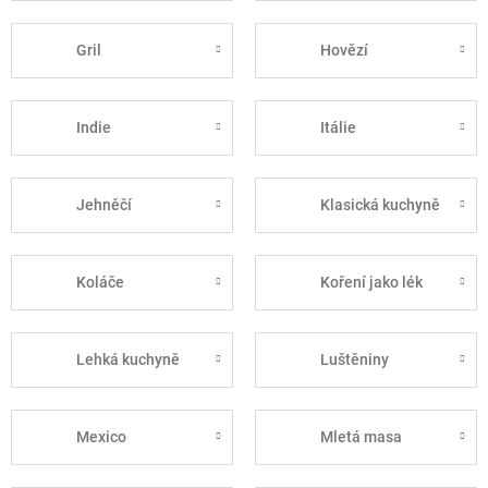
Gril
Hovězí
Indie
Itálie
Jehněčí
Klasická kuchyně
Koláče
Koření jako lék
Lehká kuchyně
Luštěniny
Mexico
Mletá masa