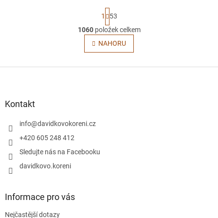
S
1
53
t
r
1060
položek celkem
O
á
v
NAHORU
n
l
k
o
á
v
Z
d
á
a
á
n
c
p
í
í
a
Kontakt
p
t
r
í
info
@
davidkovokoreni.cz
v
k
+420 605 248 412
y
Sledujte nás na Facebooku
v
ý
davidkovo.koreni
p
i
s
Informace pro vás
u
Nejčastější dotazy