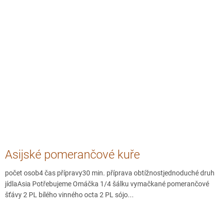
Asijské pomerančové kuře
počet osob4 čas přípravy30 min. příprava obtížnostjednoduché druh
jídlaAsia Potřebujeme Omáčka 1/4 šálku vymačkané pomerančové
šťávy 2 PL bílého vinného octa 2 PL sójo...