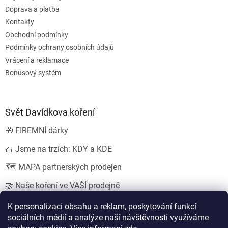
Doprava a platba
Kontakty
Obchodní podmínky
Podmínky ochrany osobních údajů
Vrácení a reklamace
Bonusový systém
Svět Davídkova koření
🎁 FIREMNÍ dárky
🧺 Jsme na trzích: KDY a KDE
🗺️ MAPA partnerských prodejen
🤝 Naše koření ve VAŠÍ prodejně
💍 SVATEBNÍ dárky
K personalizaci obsahu a reklam, poskytování funkcí
sociálních médií a analýze naší návštěvnosti využíváme