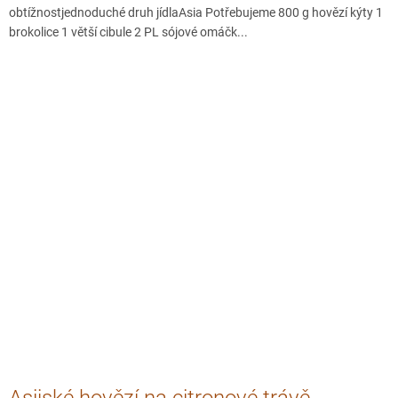
obtížnostjednoduché druh jídlaAsia Potřebujeme 800 g hovězí kýty 1
brokolice 1 větší cibule 2 PL sójové omáčk...
Asijské hovězí na citronové trávě