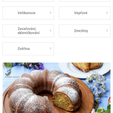
Velikonoce
Vepřové
Zavařování,
Zmrzliny
skleničkování
Zvěřina
V
ý
p
i
s
č
l
á
n