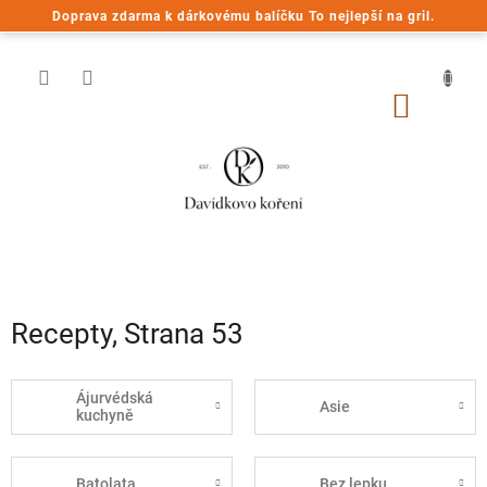
Přejít
Doprava zdarma k dárkovému balíčku To nejlepší na gril.
na
obsah
NÁKUP
KOŠÍK
Recepty
, Strana 53
Ájurvédská
Asie
kuchyně
Batolata
Bez lepku